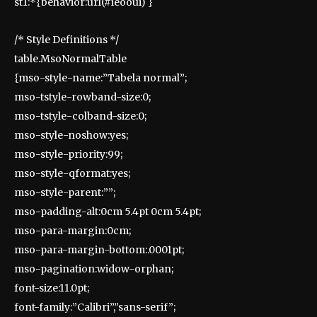
st1:*{behavior:url(#ieooui) }
/* Style Definitions */
table.MsoNormalTable
{mso-style-name:”Tabela normal”;
mso-tstyle-rowband-size:0;
mso-tstyle-colband-size:0;
mso-style-noshow:yes;
mso-style-priority:99;
mso-style-qformat:yes;
mso-style-parent:””;
mso-padding-alt:0cm 5.4pt 0cm 5.4pt;
mso-para-margin:0cm;
mso-para-margin-bottom:.0001pt;
mso-pagination:widow-orphan;
font-size:11.0pt;
font-family:”Calibri”,”sans-serif”;