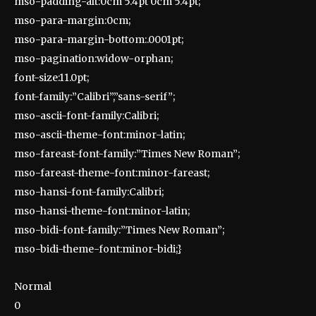
mso-padding-alt:0cm 5.4pt 0cm 5.4pt;
mso-para-margin:0cm;
mso-para-margin-bottom:.0001pt;
mso-pagination:widow-orphan;
font-size:11.0pt;
font-family:”Calibri”,”sans-serif”;
mso-ascii-font-family:Calibri;
mso-ascii-theme-font:minor-latin;
mso-fareast-font-family:”Times New Roman”;
mso-fareast-theme-font:minor-fareast;
mso-hansi-font-family:Calibri;
mso-hansi-theme-font:minor-latin;
mso-bidi-font-family:”Times New Roman”;
mso-bidi-theme-font:minor-bidi;}
Normal
0