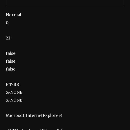
Normal
0
21
false
false
false
PT-BR
X-NONE
X-NONE
MicrosoftInternetExplorer4