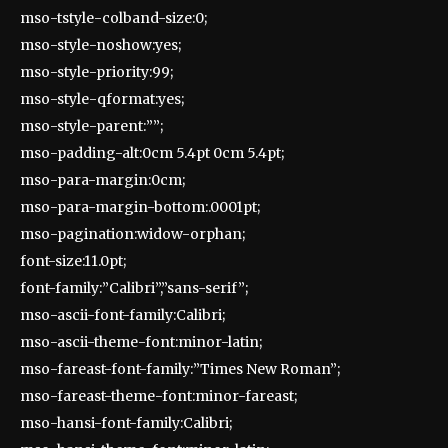
mso-tstyle-colband-size:0;
mso-style-noshow:yes;
mso-style-priority:99;
mso-style-qformat:yes;
mso-style-parent:””;
mso-padding-alt:0cm 5.4pt 0cm 5.4pt;
mso-para-margin:0cm;
mso-para-margin-bottom:.0001pt;
mso-pagination:widow-orphan;
font-size:11.0pt;
font-family:”Calibri”,”sans-serif”;
mso-ascii-font-family:Calibri;
mso-ascii-theme-font:minor-latin;
mso-fareast-font-family:”Times New Roman”;
mso-fareast-theme-font:minor-fareast;
mso-hansi-font-family:Calibri;