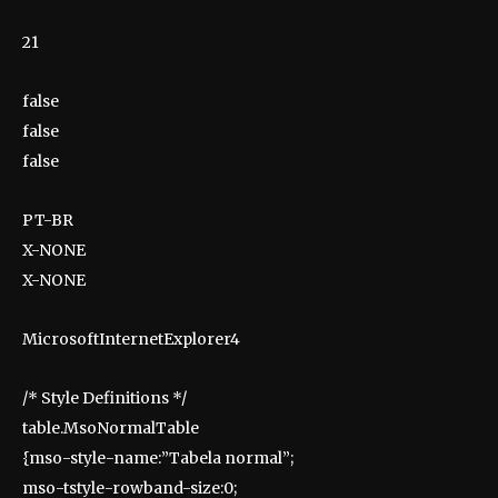
21
false
false
false
PT-BR
X-NONE
X-NONE
MicrosoftInternetExplorer4
/* Style Definitions */
table.MsoNormalTable
{mso-style-name:”Tabela normal”;
mso-tstyle-rowband-size:0;