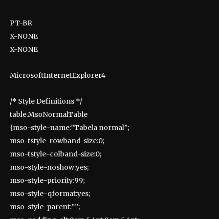
PT-BR
X-NONE
X-NONE
MicrosoftInternetExplorer4
/* Style Definitions */
table.MsoNormalTable
{mso-style-name:”Tabela normal”;
mso-tstyle-rowband-size:0;
mso-tstyle-colband-size:0;
mso-style-noshow:yes;
mso-style-priority:99;
mso-style-qformat:yes;
mso-style-parent:””;