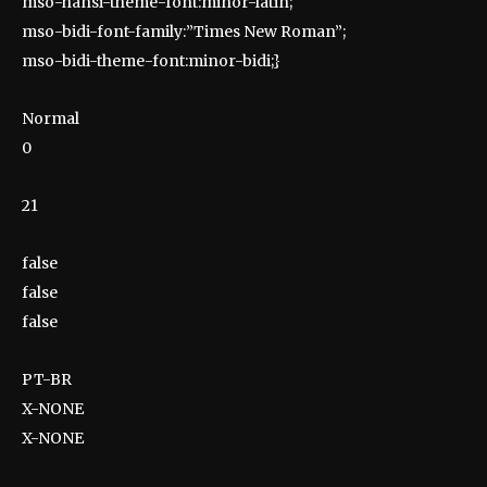
mso-hansi-theme-font:minor-latin;
mso-bidi-font-family:”Times New Roman”;
mso-bidi-theme-font:minor-bidi;}
Normal
0
21
false
false
false
PT-BR
X-NONE
X-NONE