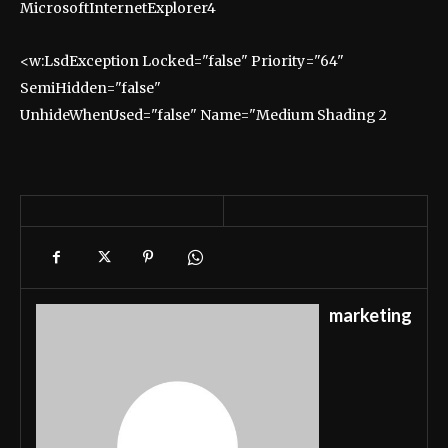
MicrosoftInternetExplorer4
<w:LsdException Locked="false" Priority="64"
SemiHidden="false"
UnhideWhenUsed="false" Name="Medium Shading 2
marketing