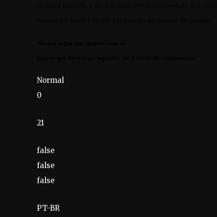
elimina a papelada, o que é ecologicamente recomendado, fica com 
corretos dos atletas e facilita a elaboração das súmulas das partidas.
Abaixo segue um resumo com os
prazos que devem ser seguidos até o início do campeonato:
Normal
0
21
false
false
false
PT-BR