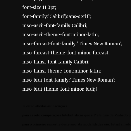
font-size:11.0pt;
font-family:’Calibri’,’sans-serif’;
mso-ascii-font-family:Calibri;
mso-ascii-theme-font:minor-latin;
mso-fareast-font-family:’Times New Roman’;
mso-fareast-theme-font:minor-fareast;
mso-hansi-font-family:Calibri;
mso-hansi-theme-font:minor-latin;
mso-bidi-font-family:’Times New Roman’;
mso-bidi-theme-font:minor-bidi;}
Já estão abertas as inscrições
para as oito competições futebolísticas que a Prefeitura de Vinhedo 
para o primeiro semestre deste ano. As modalidades são: futsal amador