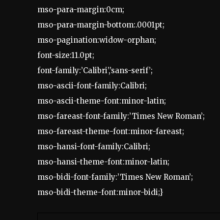
mso-para-margin:0cm;
mso-para-margin-bottom:.0001pt;
mso-pagination:widow-orphan;
font-size:11.0pt;
font-family:’Calibri’,’sans-serif’;
mso-ascii-font-family:Calibri;
mso-ascii-theme-font:minor-latin;
mso-fareast-font-family:’Times New Roman’;
mso-fareast-theme-font:minor-fareast;
mso-hansi-font-family:Calibri;
mso-hansi-theme-font:minor-latin;
mso-bidi-font-family:’Times New Roman’;
mso-bidi-theme-font:minor-bidi;}