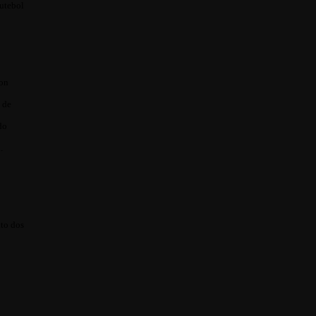
futebol
ton
 de
do
.
nto dos