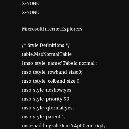
X-NONE
X-NONE
MicrosoftInternetExplorer4
/* Style Definitions */
table.MsoNormalTable
{mso-style-name:’Tabela normal’;
mso-tstyle-rowband-size:0;
mso-tstyle-colband-size:0;
mso-style-noshow:yes;
mso-style-priority:99;
mso-style-qformat:yes;
mso-style-parent:”;
mso-padding-alt:0cm 5.4pt 0cm 5.4pt;