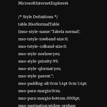
MicrosoftInternetExplorer4
/* Style Definitions */
table.MsoNormalTable
{mso-style-name:’Tabela normal’;
mso-tstyle-rowband-size:0;
mso-tstyle-colband-size:0;
mso-style-noshow:yes;
mso-style-priority:99;
mso-style-qformat:yes;
mso-style-parent:”;
mso-padding-alt:0cm 5.4pt 0cm 5.4pt;
mso-para-margin:0cm;
mso-para-margin-bottom:.0001pt;
mso-pagination:widow-orphan;