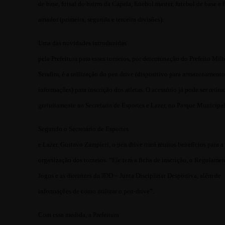
de base, futsal do bairro da Capela, futebol master, futebol de base e 
amador (primeira, segunda e terceira divisões).
Uma das novidades introduzidas
pela Prefeitura para esses torneios, por determinação do Prefeito Mil
Serafim, é a utilização do pen drive (dispositivo para armazenamento
informações) para inscrição dos atletas. O acessório já pode ser retira
gratuitamente na Secretaria de Esportes e Lazer, no Parque Municipal
Segundo o Secretário de Esportes
e Lazer, Gustavo Zampieri, o pen drive trará muitos benefícios para a
organização dos torneios. “Ele tem a ficha de inscrição, o Regulame
Jogos e as diretrizes da JDD – Junta Disciplinar Desportiva, além de
informações de como utilizar o pen-drive”.
Com essa medida, a Prefeitura