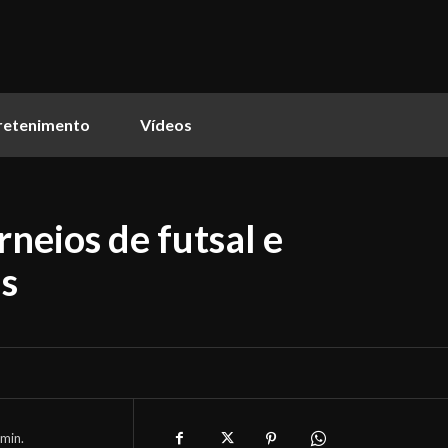
retenimento
Vídeos
rneios de futsal e
as
min.