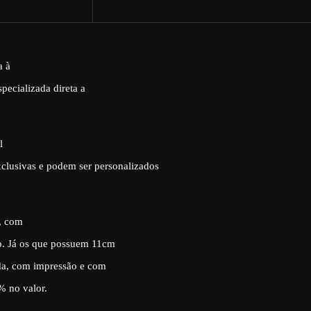
a à
pecializada direta a
l
xclusivas e podem ser personalizados
, com
p. Já os que possuem 11cm
da, com impressão e com
% no valor.