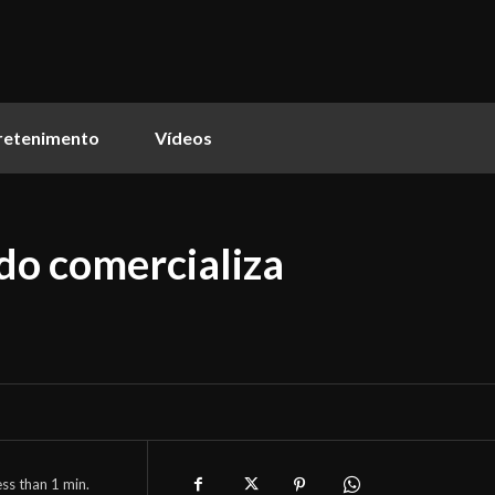
retenimento
Vídeos
do comercializa
ess than 1
min.