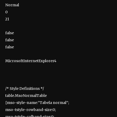
Normal
0
21
false
false
false
MicrosoftInternetExplorer4
/* Style Definitions */
table.MsoNormalTable
{mso-style-name:”Tabela normal”;
mso-tstyle-rowband-size:0;
mso-tstyle-colband-size:0;