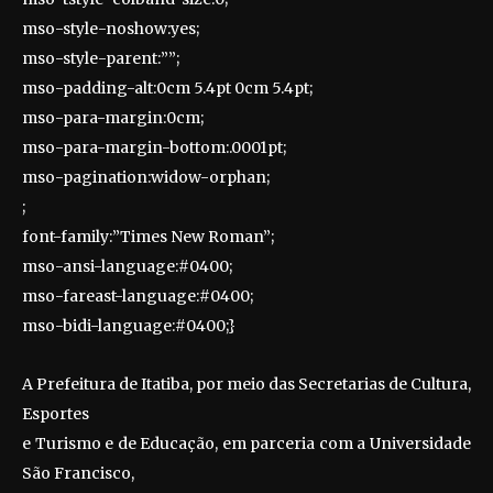
mso-style-noshow:yes;
mso-style-parent:””;
mso-padding-alt:0cm 5.4pt 0cm 5.4pt;
mso-para-margin:0cm;
mso-para-margin-bottom:.0001pt;
mso-pagination:widow-orphan;
;
font-family:”Times New Roman”;
mso-ansi-language:#0400;
mso-fareast-language:#0400;
mso-bidi-language:#0400;}
A Prefeitura de Itatiba, por meio das Secretarias de Cultura,
Esportes
e Turismo e de Educação, em parceria com a Universidade
São Francisco,