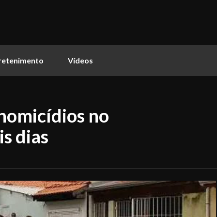
retenimento
Vídeos
 homicídios no
s dias