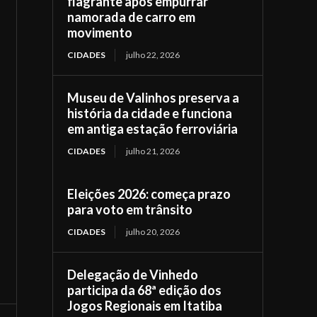
flagrante após empurrar
namorada de carro em
movimento
CIDADES
julho 22, 2026
Museu de Valinhos preserva a
história da cidade e funciona
em antiga estação ferroviária
CIDADES
julho 21, 2026
Eleições 2026: começa prazo
para voto em trânsito
CIDADES
julho 20, 2026
Delegação de Vinhedo
participa da 68ª edição dos
Jogos Regionais em Itatiba