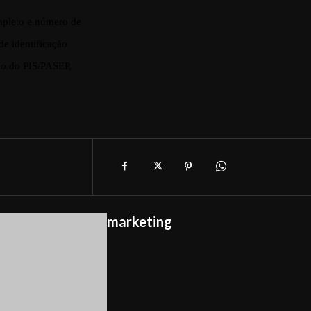
mpleto e número de
e identificação
ção do PIS/PASEP,
marketing