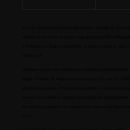
A Caixa Econômica Federal atendendo a pedido do Execut
vítimas da enchente de janeiro que queiram pedir a libera
a Prefeitura de Itupeva atenderão as pessoas entre os dias 
10h às 15h.
Qualquer pessoa que morava na residência poderá solicitar
saque. O limite de saque para esses casos é de até R$ 5.40
que haja esse saldo. Para realizar o pedido, o trabalhador
morava na residência atingida pela enchente (comprovante
de outubro, novembro ou dezembro) e que a casa faça parte
Civil.
O trabalhador deve apresentar os seguintes dados: nome