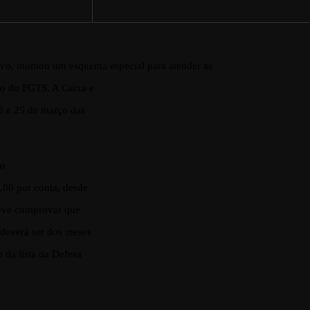
ivo,
montou um esquema especial para atender as
ção do FGTS. A Caixa e
22 e 25 de março das
 o
0,00 por conta, desde
 deve comprovar que
 deverá ser dos meses
 da lista da Defesa