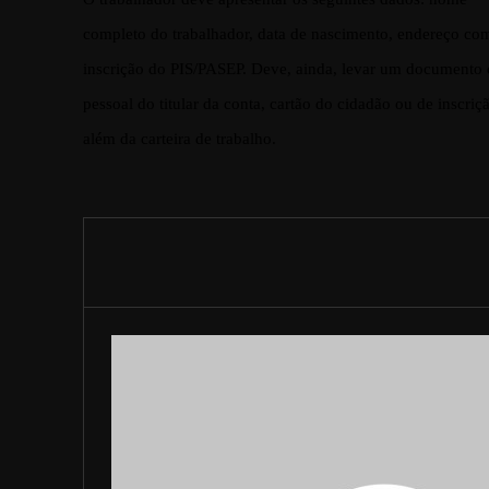
completo do trabalhador, data de nascimento, endereço co
inscrição do PIS/PASEP. Deve, ainda, levar um documento d
pessoal do titular da conta, cartão do cidadão ou de inscri
além da carteira de trabalho.