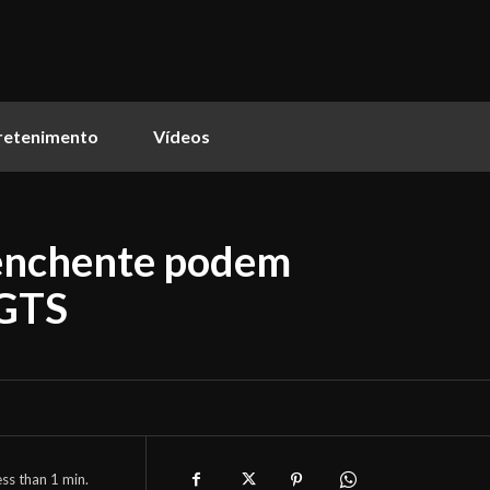
retenimento
Vídeos
 enchente podem
FGTS
ess than 1
min.