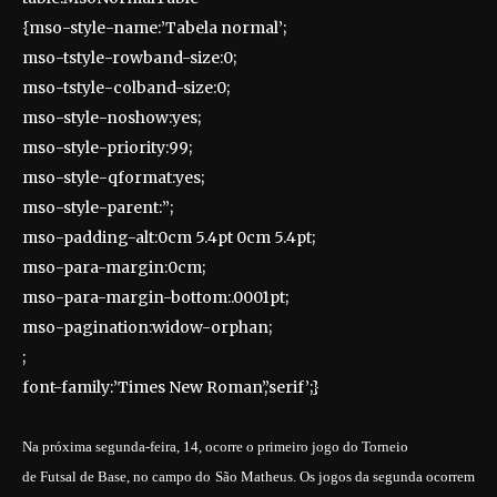
{mso-style-name:’Tabela normal’;
mso-tstyle-rowband-size:0;
mso-tstyle-colband-size:0;
mso-style-noshow:yes;
mso-style-priority:99;
mso-style-qformat:yes;
mso-style-parent:”;
mso-padding-alt:0cm 5.4pt 0cm 5.4pt;
mso-para-margin:0cm;
mso-para-margin-bottom:.0001pt;
mso-pagination:widow-orphan;
;
font-family:’Times New Roman’,’serif’;}
Na próxima segunda-feira, 14, ocorre o primeiro jogo do Torneio
de Futsal de Base, no campo do São Matheus. Os jogos da segunda ocorrem