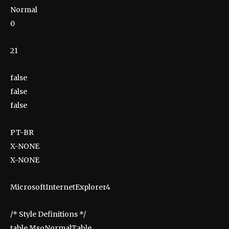
Normal
0
21
false
false
false
PT-BR
X-NONE
X-NONE
MicrosoftInternetExplorer4
/* Style Definitions */
table.MsoNormalTable