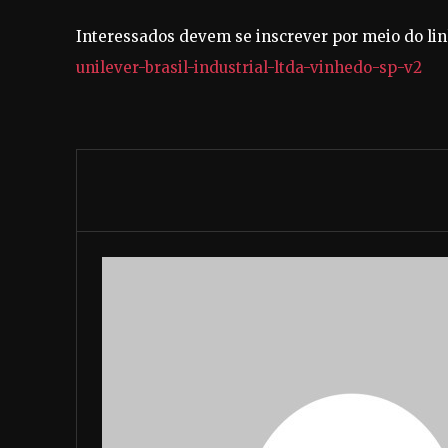
Interessados devem se inscrever por meio do li
unilever-brasil-industrial-ltda-vinhedo-sp-v2