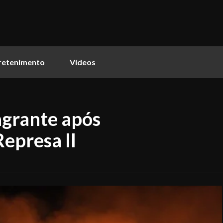
retenimento
Vídeos
agrante após
epresa II