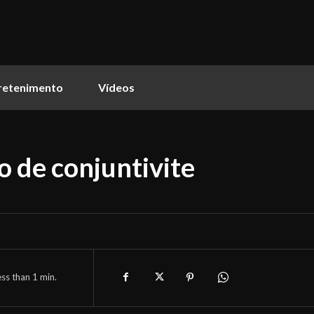
retenimento
Vídeos
to de conjuntivite
ess than 1
min.