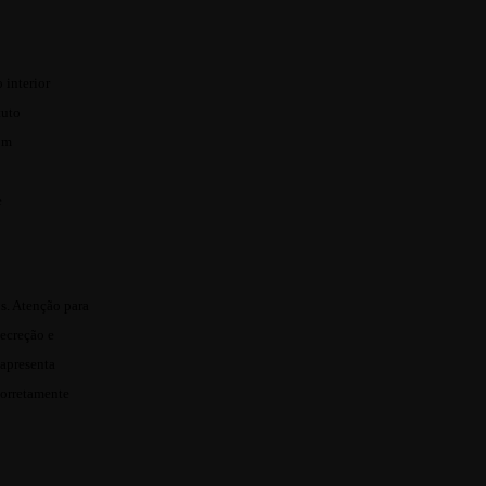
 interior
tuto
om
e
s. Atenção para
secreção e
 apresenta
corretamente