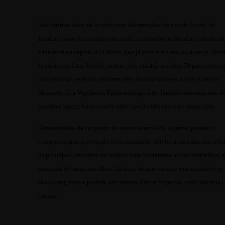
Nos últimos dias, de acordo com informações do site do Jornal de
Jundiaí, casos de conjuntivite estão crescendo em Jundiaí, cidades do
e também na capital do Estado, que já vive um surto da doença. Insti
Jundiaiense Luiz Braille, ontem pela manhã, atendeu 50 pacientes c
conjuntivite, segundo informações do oftalmologista José Roberto
Shinzato. Já a Vigilância Epidemiológica de Jundiaí informou que d
janeiro a março foram notificados apenas três casos no município.
A transmissão da conjuntivite ocorre através da lágrima, portanto,
como principal prevenção é recomendado não levar as mãos aos olho
os principais sintomas da conjuntivite bacteriana: olhos vermelhos, 
sensação de areia nos olhos. As duas formas em que a conjuntivite se
são contagiosas e podem, até mesmo, deixar sequelas, caso não seja 
tratada.