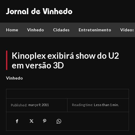
Jornal de Vinhedo
Home
Vinhedo
Cidades
Entretenimento
Vídeos
Kinoplex exibirá show do U2
em versão 3D
Vinhedo
março 9, 2011
Reading time:
Less than 1
min.
Published: