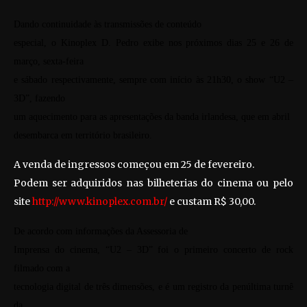
Dando continuidade às transmissões de conteúdo
especial, o Kinoplex D. Pedro exibe nos próximos dias 25 e 26 de
março, sexta-feira
e sábado respectivamente, sempre com início às 21h30, o show “U2 –
3D”, fazendo
um aquecimento para as apresentações da banda irlandesa, que em abril
desembarca em território brasileiro.
A venda de ingressos começou em 25 de fevereiro.
Podem ser adquiridos nas bilheterias do cinema ou pelo
site
http://www.kinoplex.com.br/
e custam R$ 30,00.
De acordo com informações da Assessoria de
Imprensa do cinema, “U2 – 3D” foi o primeiro concerto de rock
filmado com a
tecnologia digital de três dimensões, e é um registro da penúltima turnê
da