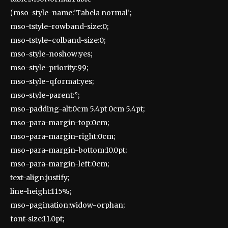
{mso-style-name:’Tabela normal’;
mso-tstyle-rowband-size:0;
mso-tstyle-colband-size:0;
mso-style-noshow:yes;
mso-style-priority:99;
mso-style-qformat:yes;
mso-style-parent:”;
mso-padding-alt:0cm 5.4pt 0cm 5.4pt;
mso-para-margin-top:0cm;
mso-para-margin-right:0cm;
mso-para-margin-bottom:10.0pt;
mso-para-margin-left:0cm;
text-align:justify;
line-height:115%;
mso-pagination:widow-orphan;
font-size:11.0pt;