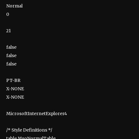
Normal
0
21
false
false
false
PT-BR
X-NONE
X-NONE
MicrosoftInternetExplorer4
/* Style Definitions */
table.MsoNormalTable