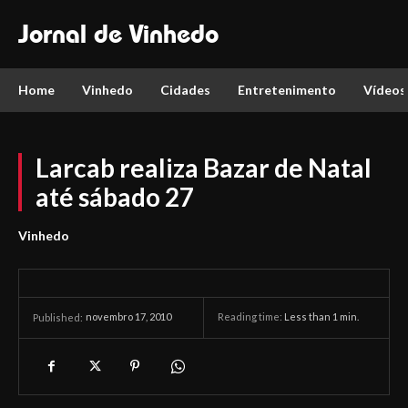
Jornal de Vinhedo
Home
Vinhedo
Cidades
Entretenimento
Vídeos
Larcab realiza Bazar de Natal
até sábado 27
Vinhedo
novembro 17, 2010
Reading time:
Less than 1
min.
Published: