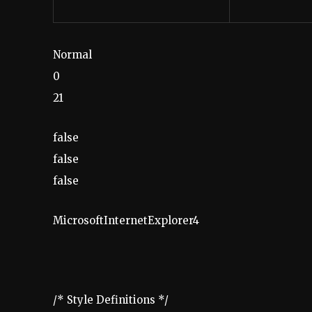
Normal
0
21
false
false
false
MicrosoftInternetExplorer4
/* Style Definitions */