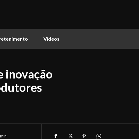
retenimento
Vídeos
e inovação
odutores
min.