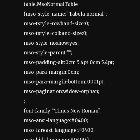
table.MsoNormalTable
{mso-style-name:”Tabela normal”;
mso-tstyle-rowband-size:0;
mso-tstyle-colband-size:0;
mso-style-noshow:yes;
mso-style-parent:””;
mso-padding-alt:0cm 5.4pt 0cm 5.4pt;
mso-para-margin:0cm;
mso-para-margin-bottom:.0001pt;
mso-pagination:widow-orphan;
;
font-family:”Times New Roman”;
mso-ansi-language:#0400;
mso-fareast-language:#0400;
mso-bidi-language:#0400;}