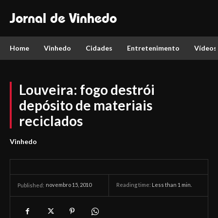
Jornal de Vinhedo
Home
Vinhedo
Cidades
Entretenimento
Vídeos
Louveira: fogo destrói
depósito de materiais
reciclados
Vinhedo
novembro 15, 2010
Reading time:
Less than 1
min.
Published: