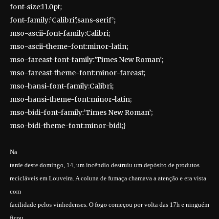
font-size:11.0pt;
font-family:’Calibri’,’sans-serif’;
mso-ascii-font-family:Calibri;
mso-ascii-theme-font:minor-latin;
mso-fareast-font-family:’Times New Roman’;
mso-fareast-theme-font:minor-fareast;
mso-hansi-font-family:Calibri;
mso-hansi-theme-font:minor-latin;
mso-bidi-font-family:’Times New Roman’;
mso-bidi-theme-font:minor-bidi;}
Na
tarde deste domingo, 14, um incêndio destruiu um depósito de produtos
recicláveis em Louveira. A coluna de fumaça chamava a atenção e era vista
com
facilidade pelos vinhedenses. O fogo começou por volta das 17h e ninguém
ficou