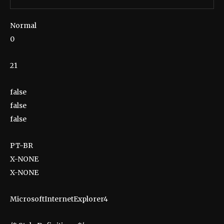
Normal
0
21
false
false
false
PT-BR
X-NONE
X-NONE
MicrosoftInternetExplorer4