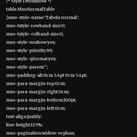
/* Style Definitions */
table.MsoNormalTable
{mso-style-name:’Tabela normal’;
mso-tstyle-rowband-size:0;
mso-tstyle-colband-size:0;
mso-style-noshow:yes;
mso-style-priority:99;
mso-style-qformat:yes;
mso-style-parent:”;
mso-padding-alt:0cm 5.4pt 0cm 5.4pt;
mso-para-margin-top:0cm;
mso-para-margin-right:0cm;
mso-para-margin-bottom:10.0pt;
mso-para-margin-left:0cm;
text-align:justify;
line-height:115%;
mso-pagination:widow-orphan;