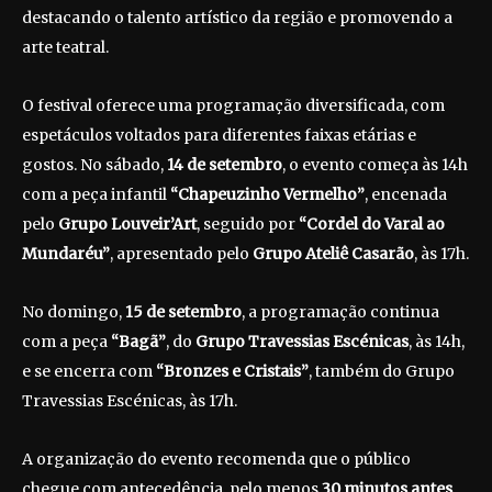
destacando o talento artístico da região e promovendo a
arte teatral.
O festival oferece uma programação diversificada, com
espetáculos voltados para diferentes faixas etárias e
gostos. No sábado,
14 de setembro
, o evento começa às 14h
com a peça infantil
“Chapeuzinho Vermelho”
, encenada
pelo
Grupo Louveir’Art
, seguido por
“Cordel do Varal ao
Mundaréu”
, apresentado pelo
Grupo Ateliê Casarão
, às 17h.
No domingo,
15 de setembro
, a programação continua
com a peça
“Bagã”
, do
Grupo Travessias Escénicas
, às 14h,
e se encerra com
“Bronzes e Cristais”
, também do Grupo
Travessias Escénicas, às 17h.
A organização do evento recomenda que o público
chegue com antecedência, pelo menos
30 minutos antes