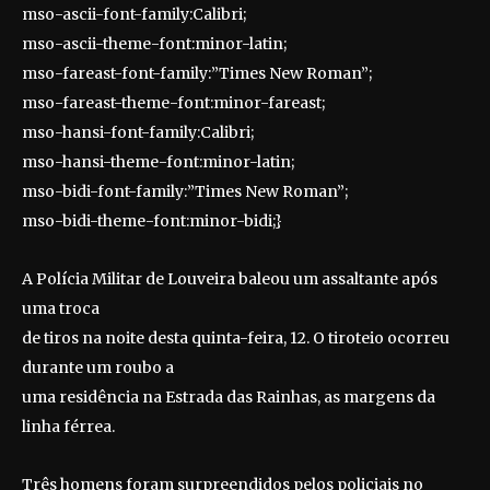
mso-ascii-font-family:Calibri;
mso-ascii-theme-font:minor-latin;
mso-fareast-font-family:”Times New Roman”;
mso-fareast-theme-font:minor-fareast;
mso-hansi-font-family:Calibri;
mso-hansi-theme-font:minor-latin;
mso-bidi-font-family:”Times New Roman”;
mso-bidi-theme-font:minor-bidi;}
A Polícia Militar de Louveira baleou um assaltante após
uma troca
de tiros na noite desta quinta-feira, 12. O tiroteio ocorreu
durante um roubo a
uma residência na Estrada das Rainhas, as margens da
linha férrea.
Três homens foram surpreendidos pelos policiais no