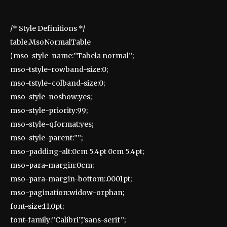
/* Style Definitions */
table.MsoNormalTable
{mso-style-name:”Tabela normal”;
mso-tstyle-rowband-size:0;
mso-tstyle-colband-size:0;
mso-style-noshow:yes;
mso-style-priority:99;
mso-style-qformat:yes;
mso-style-parent:””;
mso-padding-alt:0cm 5.4pt 0cm 5.4pt;
mso-para-margin:0cm;
mso-para-margin-bottom:.0001pt;
mso-pagination:widow-orphan;
font-size:11.0pt;
font-family:”Calibri”,”sans-serif”;