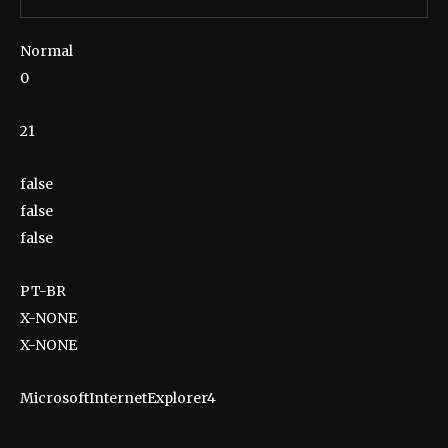
Normal
0
21
false
false
false
PT-BR
X-NONE
X-NONE
MicrosoftInternetExplorer4