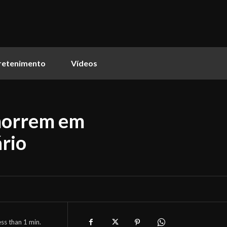
retenimento
Vídeos
morrem em
ário
ess than 1
min.