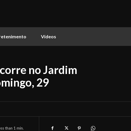
retenimento
Vídeos
corre no Jardim
omingo, 29
ess than 1
min.