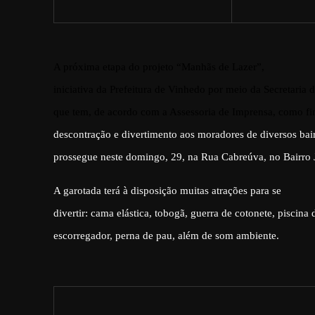
A próxima etapa do projeto “Manhãs de Lazer”,
iniciativa da Prefeitura de Vinhedo por meio da Secretaria d
que tem, de acordo com a Assessoria de Imprensa, como fi
descontração e divertimento aos moradores de diversos bair
prossegue neste domingo, 29, na Rua Cabreúva, no Bairro 
A garotada terá à disposição muitas atrações para se
divertir: cama elástica, tobogã, guerra de cotonete, piscina
escorregador, perna de pau, além de som ambiente.