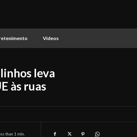
retenimento
Vídeos
inhos leva
E às ruas
ess than 1
min.