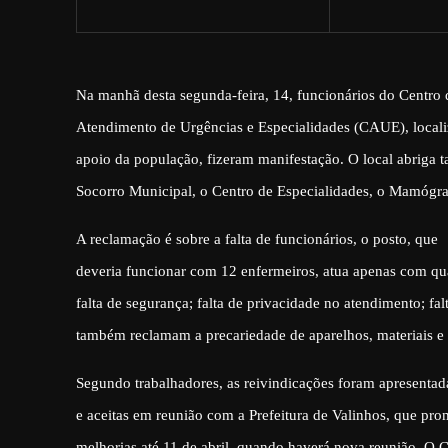
Na manhã desta segunda-feira, 14, funcionários do Centro 
Atendimento de Urgências e Especialidades (CAUE), local
apoio da população, fizeram manifestação. O local abriga
Socorro Municipal, o Centro de Especialidades, o Mamógra
A reclamação é sobre a falta de funcionários, o posto, que
deveria funcionar com 12 enfermeiros, atua apenas com qua
falta de segurança; falta de privacidade no atendimento; fal
também reclamam a precariedade de aparelhos, materiais 
Segundo trabalhadores, as reivindicações foram apresentad
e aceitas em reunião com a Prefeitura de Valinhos, que pro
melhorias até 11 de abril, quando haverá nova reunião. O 