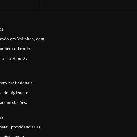
de
izado em Valinhos, com
 também o Pronto
fo e o Raio X.
tro profissionais;
ta de higiene; e
e acomodações.
as
meteu providenciar as
Centro atende