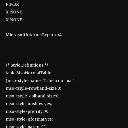
PT-BR
X-NONE
X-NONE
MicrosoftInternetExplorer4
/* Style Definitions */
table.MsoNormalTable
{mso-style-name:”Tabela normal”;
mso-tstyle-rowband-size:0;
mso-tstyle-colband-size:0;
mso-style-noshow:yes;
mso-style-priority:99;
mso-style-qformat:yes;
mso-style-parent:””;