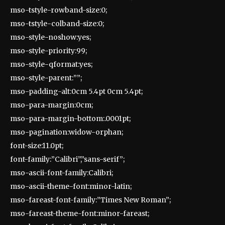
mso-tstyle-rowband-size:0;
mso-tstyle-colband-size:0;
mso-style-noshow:yes;
mso-style-priority:99;
mso-style-qformat:yes;
mso-style-parent:””;
mso-padding-alt:0cm 5.4pt 0cm 5.4pt;
mso-para-margin:0cm;
mso-para-margin-bottom:.0001pt;
mso-pagination:widow-orphan;
font-size:11.0pt;
font-family:”Calibri”,”sans-serif”;
mso-ascii-font-family:Calibri;
mso-ascii-theme-font:minor-latin;
mso-fareast-font-family:”Times New Roman”;
mso-fareast-theme-font:minor-fareast;