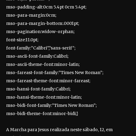
mso-padding-alt:0cm 5.4pt 0cm 5.4pt;
mso-para-margin:0cm;
mso-para-margin-bottom:.0001pt;
mso-pagination:widow-orphan;
font-size:11.0pt;
font-family:”Calibri”,”sans-serif”;
mso-ascii-font-family:Calibri;
mso-ascii-theme-font:minor-latin;
mso-fareast-font-family:”Times New Roman”;
mso-fareast-theme-font:minor-fareast;
mso-hansi-font-family:Calibri;
mso-hansi-theme-font:minor-latin;
mso-bidi-font-family:”Times New Roman”;
mso-bidi-theme-font:minor-bidi;}
A Marcha para Jesus realizada neste sábado, 12, em