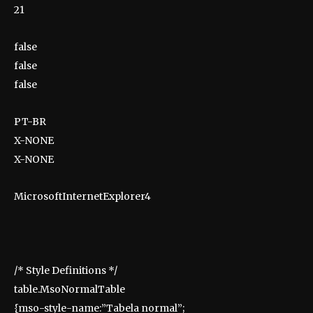
21
false
false
false
PT-BR
X-NONE
X-NONE
MicrosoftInternetExplorer4
/* Style Definitions */
table.MsoNormalTable
{mso-style-name:”Tabela normal”;