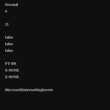
Normal
0
21
false
false
false
PT-BR
X-NONE
X-NONE
MicrosoftInternetExplorer4