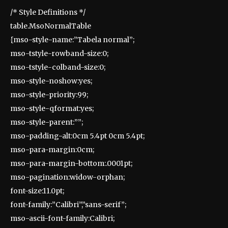
/* Style Definitions */
table.MsoNormalTable
{mso-style-name:”Tabela normal”;
mso-tstyle-rowband-size:0;
mso-tstyle-colband-size:0;
mso-style-noshow:yes;
mso-style-priority:99;
mso-style-qformat:yes;
mso-style-parent:””;
mso-padding-alt:0cm 5.4pt 0cm 5.4pt;
mso-para-margin:0cm;
mso-para-margin-bottom:.0001pt;
mso-pagination:widow-orphan;
font-size:11.0pt;
font-family:”Calibri”,”sans-serif”;
mso-ascii-font-family:Calibri;