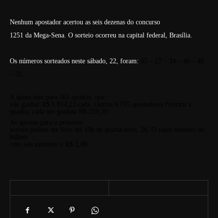
Nenhum apostador acertou as seis dezenas do concurso
1251 da Mega-Sena. O sorteio ocorreu na capital federal, Brasília.
Os números sorteados neste sábado, 22, foram:
05 – 27 – 34 – 46 – 48
– 52.
A quina saiu para 261 apostas, que
vão ganhar R$ 6.814,23 cada. Outros 9.795 apostadores fizeram a
quadra, cada um ganhou R$ 259,39.
As apostas para o próximo
sorteio podem ser feita até 19h de quarta-feira, 26. O valor mínimo do
bilhete
com seis números é R$ 2,00.