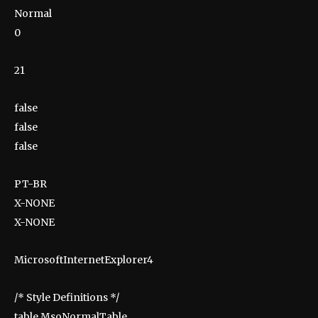
Normal
0
21
false
false
false
PT-BR
X-NONE
X-NONE
MicrosoftInternetExplorer4
/* Style Definitions */
table.MsoNormalTable