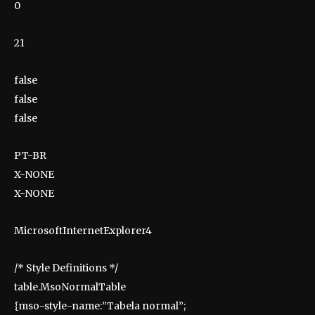
0
21
false
false
false
PT-BR
X-NONE
X-NONE
MicrosoftInternetExplorer4
/* Style Definitions */
table.MsoNormalTable
{mso-style-name:”Tabela normal”;