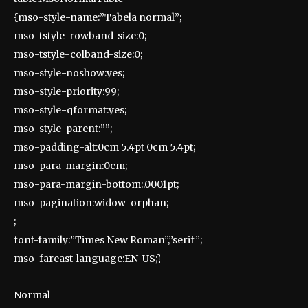
{mso-style-name:”Tabela normal”;
mso-tstyle-rowband-size:0;
mso-tstyle-colband-size:0;
mso-style-noshow:yes;
mso-style-priority:99;
mso-style-qformat:yes;
mso-style-parent:””;
mso-padding-alt:0cm 5.4pt 0cm 5.4pt;
mso-para-margin:0cm;
mso-para-margin-bottom:.0001pt;
mso-pagination:widow-orphan;
;
font-family:”Times New Roman”,”serif”;
mso-fareast-language:EN-US;}
Normal