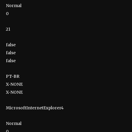
Normal
0
21
false
false
false
PT-BR
X-NONE
X-NONE
MicrosoftInternetExplorer4
Normal
0