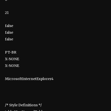
21
false
false
false
PT-BR
X-NONE
X-NONE
MicrosoftInternetExplorer4
/* Style Definitions */