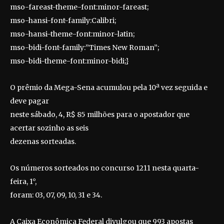
mso-fareast-theme-font:minor-fareast;
mso-hansi-font-family:Calibri;
mso-hansi-theme-font:minor-latin;
mso-bidi-font-family:”Times New Roman”;
mso-bidi-theme-font:minor-bidi;}
O prêmio da Mega-Sena acumulou pela 10ª vez seguida e
deve pagar
neste sábado, 4, R$ 85 milhões para o apostador que
acertar sozinho as seis
dezenas sorteadas.
Os números sorteados no concurso 1211 nesta quarta-
feira, 1°,
foram: 03, 07, 09, 10, 31 e 34.
A Caixa Econômica Federal divulgou que 993 apostas