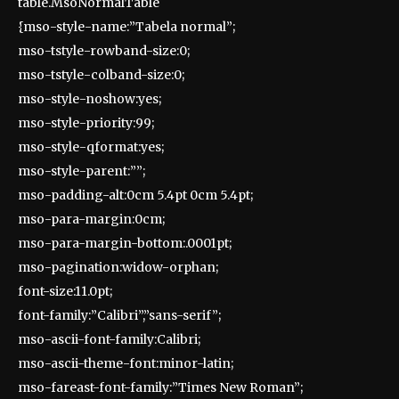
table.MsoNormalTable
{mso-style-name:”Tabela normal”;
mso-tstyle-rowband-size:0;
mso-tstyle-colband-size:0;
mso-style-noshow:yes;
mso-style-priority:99;
mso-style-qformat:yes;
mso-style-parent:””;
mso-padding-alt:0cm 5.4pt 0cm 5.4pt;
mso-para-margin:0cm;
mso-para-margin-bottom:.0001pt;
mso-pagination:widow-orphan;
font-size:11.0pt;
font-family:”Calibri”,”sans-serif”;
mso-ascii-font-family:Calibri;
mso-ascii-theme-font:minor-latin;
mso-fareast-font-family:”Times New Roman”;