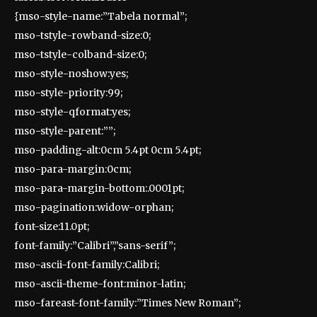
{mso-style-name:”Tabela normal”;
mso-tstyle-rowband-size:0;
mso-tstyle-colband-size:0;
mso-style-noshow:yes;
mso-style-priority:99;
mso-style-qformat:yes;
mso-style-parent:””;
mso-padding-alt:0cm 5.4pt 0cm 5.4pt;
mso-para-margin:0cm;
mso-para-margin-bottom:.0001pt;
mso-pagination:widow-orphan;
font-size:11.0pt;
font-family:”Calibri”,”sans-serif”;
mso-ascii-font-family:Calibri;
mso-ascii-theme-font:minor-latin;
mso-fareast-font-family:”Times New Roman”;