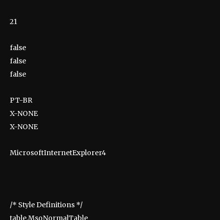
21
false
false
false
PT-BR
X-NONE
X-NONE
MicrosoftInternetExplorer4
/* Style Definitions */
table.MsoNormalTable