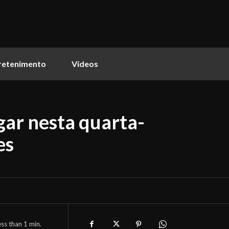
retenimento
Vídeos
ar nesta quarta-
es
ess than 1
min.