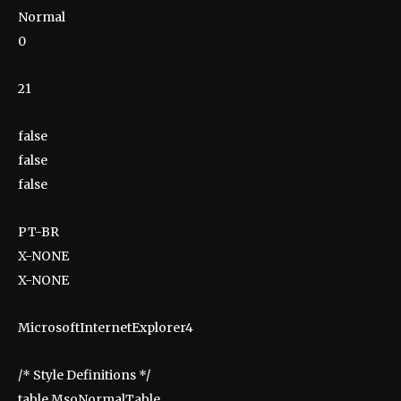
Normal
0
21
false
false
false
PT-BR
X-NONE
X-NONE
MicrosoftInternetExplorer4
/* Style Definitions */
table.MsoNormalTable