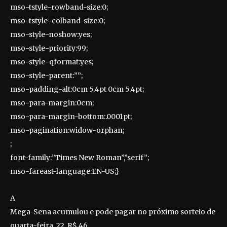
mso-tstyle-rowband-size:0;
mso-tstyle-colband-size:0;
mso-style-noshow:yes;
mso-style-priority:99;
mso-style-qformat:yes;
mso-style-parent:””;
mso-padding-alt:0cm 5.4pt 0cm 5.4pt;
mso-para-margin:0cm;
mso-para-margin-bottom:.0001pt;
mso-pagination:widow-orphan;
;
font-family:”Times New Roman”,”serif”;
mso-fareast-language:EN-US;}
A
Mega-Sena acumulou e pode pagar no próximo sorteio de
quarta-feira, 22, R$ 46