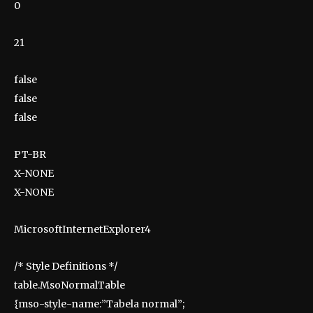
0
21
false
false
false
PT-BR
X-NONE
X-NONE
MicrosoftInternetExplorer4
/* Style Definitions */
table.MsoNormalTable
{mso-style-name:”Tabela normal”;