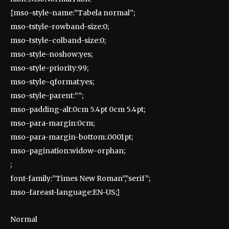
{mso-style-name:”Tabela normal”;
mso-tstyle-rowband-size:0;
mso-tstyle-colband-size:0;
mso-style-noshow:yes;
mso-style-priority:99;
mso-style-qformat:yes;
mso-style-parent:””;
mso-padding-alt:0cm 5.4pt 0cm 5.4pt;
mso-para-margin:0cm;
mso-para-margin-bottom:.0001pt;
mso-pagination:widow-orphan;
;
font-family:”Times New Roman”,”serif”;
mso-fareast-language:EN-US;}
Normal