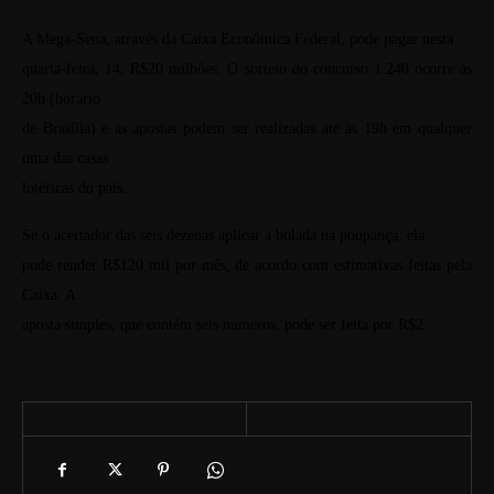
A Mega-Sena, através da Caixa Econômica Federal, pode pagar nesta
quarta-feira, 14, R$20 milhões. O sorteio do concurso 1.240 ocorre às
20h (horário
de Brasília) e as apostas podem ser realizadas até às 19h em qualquer
uma das casas
lotéricas do país.
Se o acertador das seis dezenas aplicar a bolada na poupança, ela
pode render R$120 mil por mês, de acordo com estimativas feitas pela
Caixa. A
aposta simples, que contém seis números, pode ser feita por R$2.