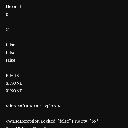
Normal
0
21
false
false
false
PT-BR
X-NONE
X-NONE
MicrosoftInternetExplorer4
<w:LsdException Locked="false" Priority="65"