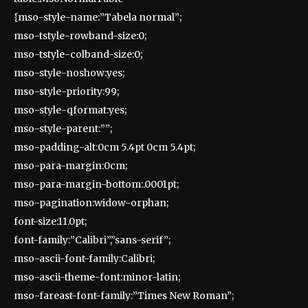
{mso-style-name:”Tabela normal”;
mso-tstyle-rowband-size:0;
mso-tstyle-colband-size:0;
mso-style-noshow:yes;
mso-style-priority:99;
mso-style-qformat:yes;
mso-style-parent:””;
mso-padding-alt:0cm 5.4pt 0cm 5.4pt;
mso-para-margin:0cm;
mso-para-margin-bottom:.0001pt;
mso-pagination:widow-orphan;
font-size:11.0pt;
font-family:”Calibri”,”sans-serif”;
mso-ascii-font-family:Calibri;
mso-ascii-theme-font:minor-latin;
mso-fareast-font-family:”Times New Roman”;