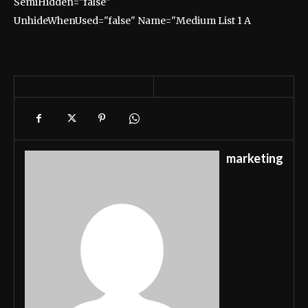
SemiHidden="false"
UnhideWhenUsed="false" Name="Medium List 1 A
marketing