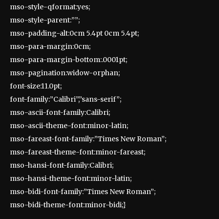
mso-style-qformat:yes;
mso-style-parent:””;
mso-padding-alt:0cm 5.4pt 0cm 5.4pt;
mso-para-margin:0cm;
mso-para-margin-bottom:.0001pt;
mso-pagination:widow-orphan;
font-size:11.0pt;
font-family:”Calibri”,”sans-serif”;
mso-ascii-font-family:Calibri;
mso-ascii-theme-font:minor-latin;
mso-fareast-font-family:”Times New Roman”;
mso-fareast-theme-font:minor-fareast;
mso-hansi-font-family:Calibri;
mso-hansi-theme-font:minor-latin;
mso-bidi-font-family:”Times New Roman”;
mso-bidi-theme-font:minor-bidi;}