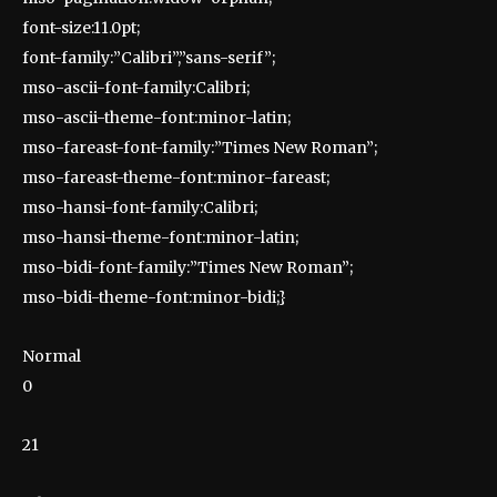
font-size:11.0pt;
font-family:”Calibri”,”sans-serif”;
mso-ascii-font-family:Calibri;
mso-ascii-theme-font:minor-latin;
mso-fareast-font-family:”Times New Roman”;
mso-fareast-theme-font:minor-fareast;
mso-hansi-font-family:Calibri;
mso-hansi-theme-font:minor-latin;
mso-bidi-font-family:”Times New Roman”;
mso-bidi-theme-font:minor-bidi;}
Normal
0
21