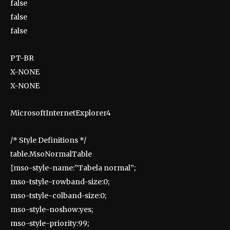
false
false
false
PT-BR
X-NONE
X-NONE
MicrosoftInternetExplorer4
/* Style Definitions */
table.MsoNormalTable
{mso-style-name:”Tabela normal”;
mso-tstyle-rowband-size:0;
mso-tstyle-colband-size:0;
mso-style-noshow:yes;
mso-style-priority:99;