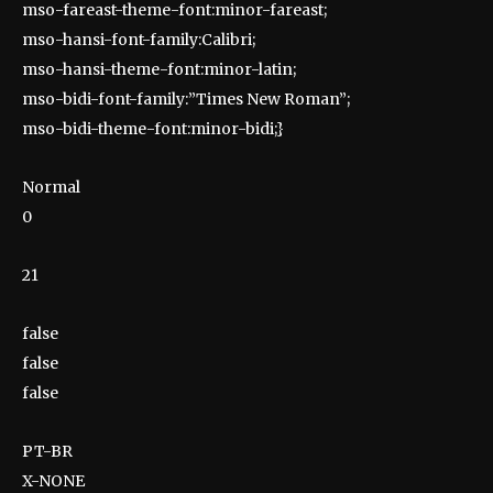
mso-fareast-theme-font:minor-fareast;
mso-hansi-font-family:Calibri;
mso-hansi-theme-font:minor-latin;
mso-bidi-font-family:”Times New Roman”;
mso-bidi-theme-font:minor-bidi;}
Normal
0
21
false
false
false
PT-BR
X-NONE