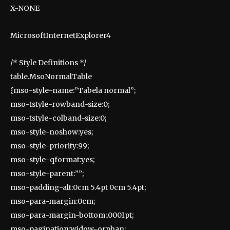
X-NONE
MicrosoftInternetExplorer4
/* Style Definitions */
table.MsoNormalTable
{mso-style-name:”Tabela normal”;
mso-tstyle-rowband-size:0;
mso-tstyle-colband-size:0;
mso-style-noshow:yes;
mso-style-priority:99;
mso-style-qformat:yes;
mso-style-parent:””;
mso-padding-alt:0cm 5.4pt 0cm 5.4pt;
mso-para-margin:0cm;
mso-para-margin-bottom:.0001pt;
mso-pagination:widow-orphan;