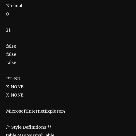
Normal
0
21
false
false
false
PT-BR
X-NONE
X-NONE
MicrosoftInternetExplorer4
/* Style Definitions */
table.MsoNormalTable