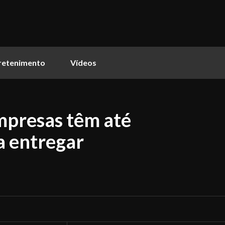
retenimento
Vídeos
mpresas têm até
a entregar