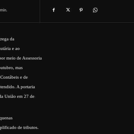
min.
trega da
utária e ao
por meio de Assessoria
outubro, mas
 Contábeis e de
tendido. A portaria
 da União em 27 de
equenas
lificado de tributos.