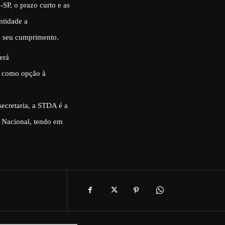
SP, o prazo curto e as
ntidade a
o seu cumprimento.
erá
e, como opção à
secretaria, a STDA é a
s Nacional, tendo em