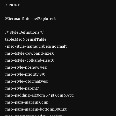
X-NONE
MicrosoftInternetExplorer4
/* Style Definitions */
table.MsoNormalTable
{mso-style-name:’Tabela normal’;
mso-tstyle-rowband-size:0;
mso-tstyle-colband-size:0;
mso-style-noshow:yes;
mso-style-priority:99;
mso-style-qformat:yes;
mso-style-parent:”;
mso-padding-alt:0cm 5.4pt 0cm 5.4pt;
mso-para-margin:0cm;
mso-para-margin-bottom:.0001pt;