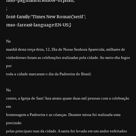
mso-pagination:widow-orphan;
;
font-family:’Times New Roman’,’serif’;
mso-fareast-language:EN-US;}
Na
manhã desta terça-feira, 12, Dia de Nossa Senhora Aparecida, milhares de
vinhedenses foram as celebrações realizadas pela cidade. Ao meio-dia fogos
por
toda a cidade marcaram o dia da Padroeira do Brasil.
No
centro, a Igreja de Sant’Ana atraiu quase duas mil pessoas com a celebração
em
homenagem a Padroeira e as crianças. Durante missa foi realizada uma
procissão
pelas principais ruas da cidade. A santa foi levada em um andor enfeitados