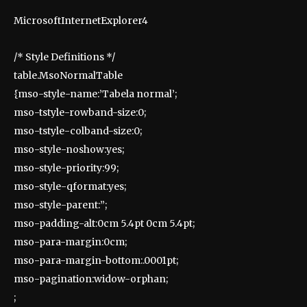
MicrosoftInternetExplorer4
/* Style Definitions */
table.MsoNormalTable
{mso-style-name:’Tabela normal’;
mso-tstyle-rowband-size:0;
mso-tstyle-colband-size:0;
mso-style-noshow:yes;
mso-style-priority:99;
mso-style-qformat:yes;
mso-style-parent:”;
mso-padding-alt:0cm 5.4pt 0cm 5.4pt;
mso-para-margin:0cm;
mso-para-margin-bottom:.0001pt;
mso-pagination:widow-orphan;
;