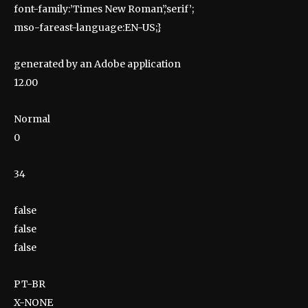
font-family:’Times New Roman’,’serif’;
mso-fareast-language:EN-US;}
generated by an Adobe application
12.00
Normal
0
34
false
false
false
PT-BR
X-NONE