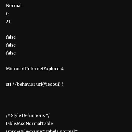
Normal
0
21
false
false
false
MicrosoftInternetExplorer4
st1:*{behavior:url(#ieooui) }
/* Style Definitions */
table.MsoNormalTable
{mso-style-name:”Tabela normal”;