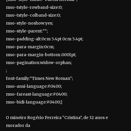
mso-tstyle-rowband-size:0;
mso-tstyle-colband-size:0;
mso-style-noshow:yes;
mso-style-parent:””;
mso-padding-alt:0cm 5.4pt 0cm 5.4pt;
mso-para-margin:0cm;
mso-para-margin-bottom:.0001pt;
mso-pagination:widow-orphan;
;
font-family:”Times New Roman”;
mso-ansi-language:#0400;
mso-fareast-language:#0400;
mso-bidi-language:#0400;}
O mineiro Rogério Ferreira “Cristina”, de 32 anos e
morador da