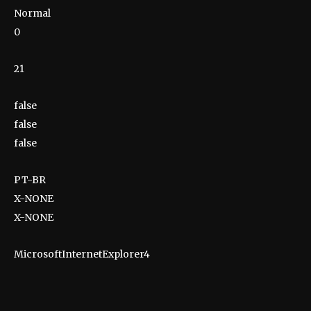
Normal
0
21
false
false
false
PT-BR
X-NONE
X-NONE
MicrosoftInternetExplorer4