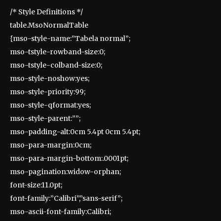
/* Style Definitions */
table.MsoNormalTable
{mso-style-name:”Tabela normal”;
mso-tstyle-rowband-size:0;
mso-tstyle-colband-size:0;
mso-style-noshow:yes;
mso-style-priority:99;
mso-style-qformat:yes;
mso-style-parent:””;
mso-padding-alt:0cm 5.4pt 0cm 5.4pt;
mso-para-margin:0cm;
mso-para-margin-bottom:.0001pt;
mso-pagination:widow-orphan;
font-size:11.0pt;
font-family:”Calibri”,”sans-serif”;
mso-ascii-font-family:Calibri;