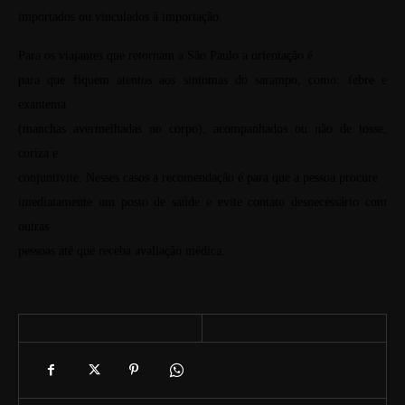
importados ou vinculados à importação.
Para os viajantes que retornam a São Paulo a orientação é
para que fiquem atentos aos sintomas do sarampo, como: febre e
exantema
(manchas avermelhadas no corpo), acompanhados ou não de tosse,
coriza e
conjuntivite. Nesses casos a recomendação é para que a pessoa procure
imediatamente um posto de saúde e evite contato desnecessário com
outras
pessoas até que receba avaliação médica.