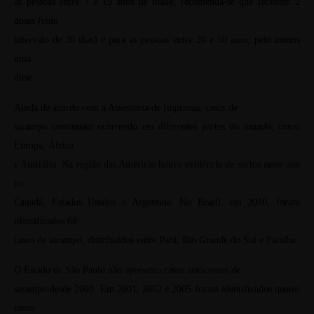
as pessoas entre 7 e 19 anos de idade, recomenda-se que recebam 2
doses (com
intervalo de 30 dias) e para as pessoas entre 20 e 50 anos, pelo menos
uma
dose.
Ainda de acordo com a Assessoria de Imprensa, casos de
sarampo continuam ocorrendo em diferentes partes do mundo, como
Europa, África
e Austrália. Na região das Américas houve evidência de surtos neste ano
no
Canadá, Estados Unidos e Argentina. No Brasil, em 2010, foram
identificados 68
casos de sarampo, distribuídos entre Pará, Rio Grande do Sul e Paraíba.
O Estado de São Paulo não apresenta casos autóctones de
sarampo desde 2000. Em 2001, 2002 e 2005 foram identificados quatro
casos