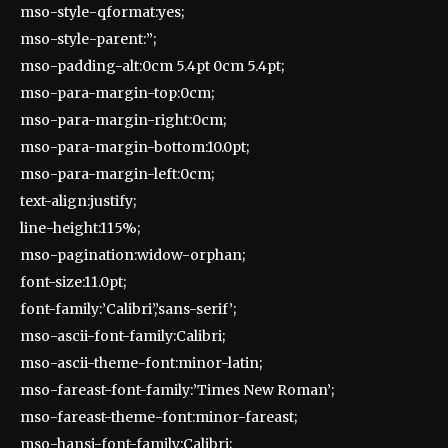
mso-style-qformat:yes;
mso-style-parent:”;
mso-padding-alt:0cm 5.4pt 0cm 5.4pt;
mso-para-margin-top:0cm;
mso-para-margin-right:0cm;
mso-para-margin-bottom:10.0pt;
mso-para-margin-left:0cm;
text-align:justify;
line-height:115%;
mso-pagination:widow-orphan;
font-size:11.0pt;
font-family:’Calibri’,’sans-serif’;
mso-ascii-font-family:Calibri;
mso-ascii-theme-font:minor-latin;
mso-fareast-font-family:’Times New Roman’;
mso-fareast-theme-font:minor-fareast;
mso-hansi-font-family:Calibri;