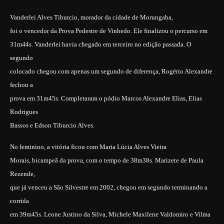
Vanderlei Alves Tiburcio, morador da cidade de Morungaba,
foi o vencedor da Prova Pedestre de Vinhedo. Ele finalizou o percurso em
31m44s. Vanderlei havia chegado em terceiro no edição passada. O
segundo
colocado chegou com apenas um segundo de diferença, Rogério Alexandre
fechou a
prova em 31m45s. Completaram o pódio Marcos Alexandre Elias, Elias
Rodrigues
Bassos e Edson Tiburcio Alves.
No feminino, a vitória ficou com Maria Lúcia Alves Vieira
Morais, bicampeã da prova, com o tempo de 38m38s. Marizete de Paula
Rezende,
que já venceu a São Silvestre em 2002, chegou em segundo terminando a
corrida
em 39m45s. Leone Justino da Silva, Michele Maxilene Valdomiro e Vilma