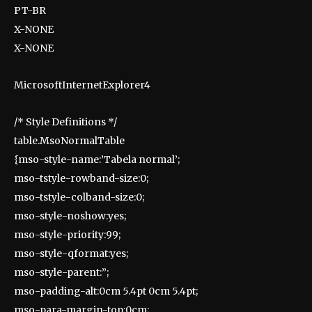
PT-BR
X-NONE
X-NONE
MicrosoftInternetExplorer4
/* Style Definitions */
table.MsoNormalTable
{mso-style-name:’Tabela normal’;
mso-tstyle-rowband-size:0;
mso-tstyle-colband-size:0;
mso-style-noshow:yes;
mso-style-priority:99;
mso-style-qformat:yes;
mso-style-parent:”;
mso-padding-alt:0cm 5.4pt 0cm 5.4pt;
mso-para-margin-top:0cm;