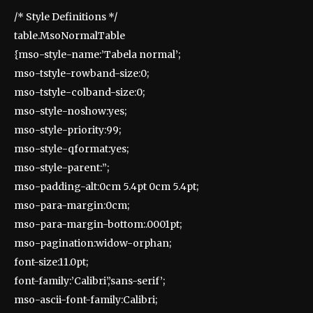
/* Style Definitions */
table.MsoNormalTable
{mso-style-name:’Tabela normal’;
mso-tstyle-rowband-size:0;
mso-tstyle-colband-size:0;
mso-style-noshow:yes;
mso-style-priority:99;
mso-style-qformat:yes;
mso-style-parent:”;
mso-padding-alt:0cm 5.4pt 0cm 5.4pt;
mso-para-margin:0cm;
mso-para-margin-bottom:.0001pt;
mso-pagination:widow-orphan;
font-size:11.0pt;
font-family:’Calibri’,’sans-serif’;
mso-ascii-font-family:Calibri;