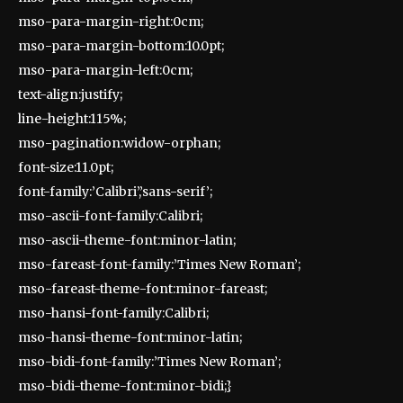
mso-para-margin-right:0cm;
mso-para-margin-bottom:10.0pt;
mso-para-margin-left:0cm;
text-align:justify;
line-height:115%;
mso-pagination:widow-orphan;
font-size:11.0pt;
font-family:’Calibri’,’sans-serif’;
mso-ascii-font-family:Calibri;
mso-ascii-theme-font:minor-latin;
mso-fareast-font-family:’Times New Roman’;
mso-fareast-theme-font:minor-fareast;
mso-hansi-font-family:Calibri;
mso-hansi-theme-font:minor-latin;
mso-bidi-font-family:’Times New Roman’;
mso-bidi-theme-font:minor-bidi;}