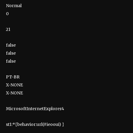
Normal
0
21
false
false
false
PT-BR
X-NONE
X-NONE
MicrosoftInternetExplorer4
st1:*{behavior:url(#ieooui) }