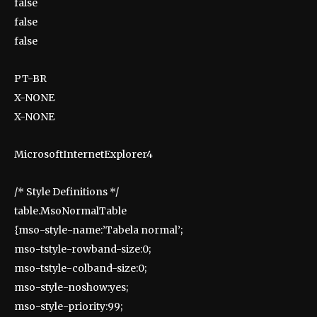
false
false
false
PT-BR
X-NONE
X-NONE
MicrosoftInternetExplorer4
/* Style Definitions */
table.MsoNormalTable
{mso-style-name:’Tabela normal’;
mso-tstyle-rowband-size:0;
mso-tstyle-colband-size:0;
mso-style-noshow:yes;
mso-style-priority:99;