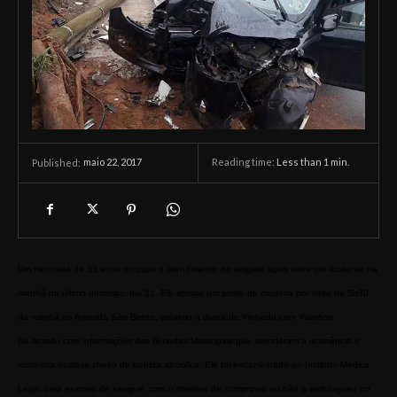
maio 22, 2017
Reading time:
Less than 1
min.
Published:
Um motorista de 33 anos recusou o atendimento do resgate após sofre um acidente na 
manhã do último domingo, dia 21. Ele atingiu um poste de madeira por volta de 5h30 
da manhã na Avenida São Bento, próximo à divisa de Vinhedo com Valinhos. 
De acordo com informações dos Guardas Municipais que atenderam a ocorrência o 
motorista exalava cheiro de bebida alcoólica. Ele foi encaminhado ao Instituto Médico 
Legal para exames de sangue, com o objetivo de comprovar ou não a embriaguez no 