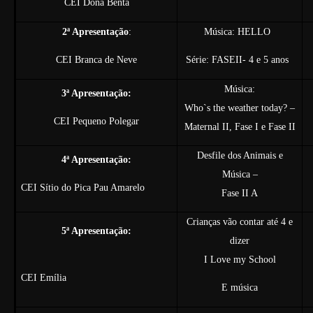
CEI Dona Benta
2ª Apresentação
:
Música: HELLO
CEI Branca de Neve
Série: FASEII- 4 e 5 anos
Música:
3ª Apresentação:
Who`s the weather today? –
CEI Pequeno Polegar
Maternal II, Fase I e Fase II
Desfile dos Animais e
4ª Apresentação:
Música –
CEI Sítio do Pica Pau Amarelo
Fase II A
Crianças vão contar até 4 e
5ª Apresentação:
dizer
I Love my School
CEI Emília
E música