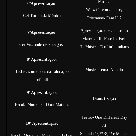
Música
6ªApresentação:
We wish you a merry
Cei Turma da Mônica
Cristmans- Fase II A
Apresentação dos alunos do
7ªApresentação:
Maternal II, Fase I e Fase
Cei Visconde de Sabugosa
II- Música: Ten little indians
8ª Apresentação:
Música Tema: Alladin
Todas as unidades da Educação
Infantil
9ª Apresentação:
Dramatização
Escola Municipal Dom Mathias
Teatro- One Different Day
10ª Apresentação:
At
School (1º,2º,3º,4º e 5º ano-
Escola Municipal Magdalena Lébeis