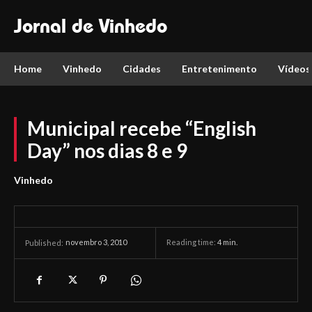
Jornal de Vinhedo
Home
Vinhedo
Cidades
Entretenimento
Vídeos
Municipal recebe “English
Day” nos dias 8 e 9
Vinhedo
novembro 3, 2010
Reading time:
4
min.
Published: