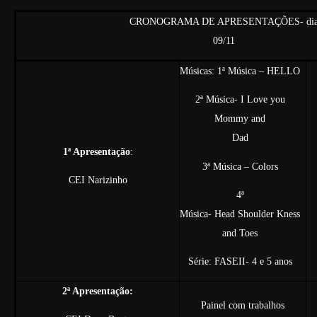
CRONOGRAMA DE APRESENTAÇÕES- di
09/11
Músicas: 1ª Música – HELLO
2ª Música- I Love you
Mommy and
Dad
1ª Apresentação
:
3ª Música – Colors
CEI Narizinho
4ª
Música- Head Shoulder Kness
and Toes
Série: FASEII- 4 e 5 anos
2ª Apresentação:
Painel com trabalhos