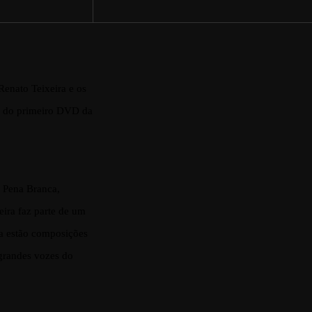
Renato Teixeira e os
or do primeiro DVD da
e Pena Branca,
ira faz parte de um
ia estão composições
grandes vozes do