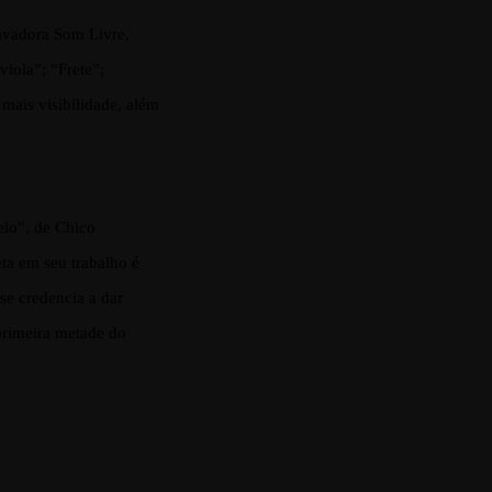
ravadora Som Livre,
iola”; “Frete”;
ais visibilidade, além
elo”, de Chico
eta em seu trabalho é
se credencia a dar
primeira metade do