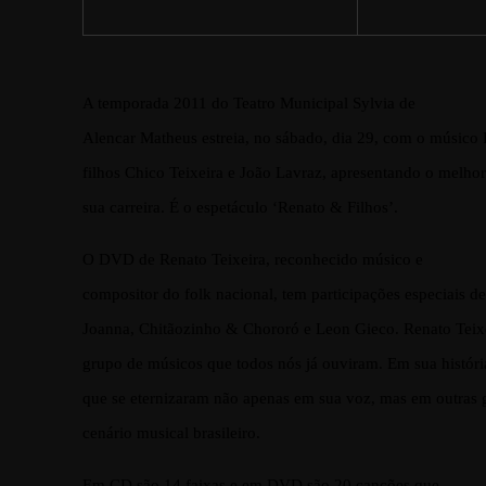
A temporada 2011 do Teatro Municipal Sylvia de
Alencar Matheus estreia, no sábado, dia 29, com o músico 
filhos Chico Teixeira e João Lavraz, apresentando o melh
sua carreira. É o espetáculo ‘Renato & Filhos’.
O DVD de Renato Teixeira, reconhecido músico e
compositor do folk nacional, tem participações especiais d
Joanna, Chitãozinho & Chororó e Leon Gieco. Renato Teixe
grupo de músicos que todos nós já ouviram. Em sua histór
que se eternizaram não apenas em sua voz, mas em outras 
cenário musical brasileiro.
Em CD são 14 faixas e em DVD são 20 canções que