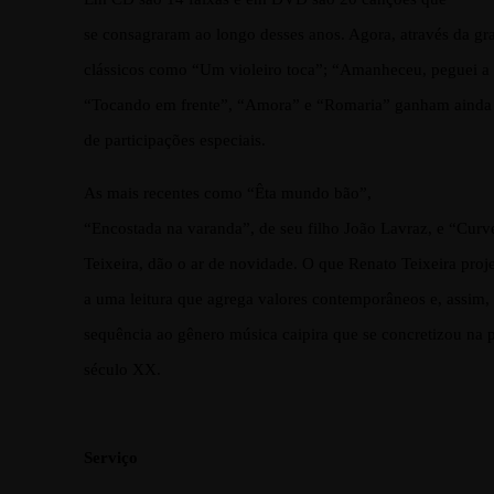
se consagraram ao longo desses anos. Agora, através da g
clássicos como “Um violeiro toca”; “Amanheceu, peguei a v
“Tocando em frente”, “Amora” e “Romaria” ganham ainda m
de participações especiais.
As mais recentes como “Êta mundo bão”,
“Encostada na varanda”, de seu filho João Lavraz, e “Curv
Teixeira, dão o ar de novidade. O que Renato Teixeira proj
a uma leitura que agrega valores contemporâneos e, assim, 
sequência ao gênero música caipira que se concretizou na 
século XX.
Serviço