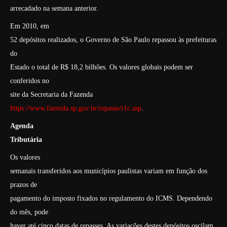
arrecadado na semana anterior.
Em 2010, em
52 depósitos realizados, o Governo de São Paulo repassou às prefeituras
do
Estado o total de R$ 18,2 bilhões. Os valores globais podem ser
conferidos no
site da Secretaria da Fazenda
https://www.fazenda.sp.gov.br/repasse/r1c.asp
.
Agenda
Tributária
Os valores
semanais transferidos aos municípios paulistas variam em função dos
prazos de
pagamento do imposto fixados no regulamento do ICMS. Dependendo
do mês, pode
haver até cinco datas de repasses. As variações destes depósitos oscilam