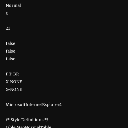
Normal
0
21
false
false
false
PT-BR
X-NONE
X-NONE
MicrosoftInternetExplorer4
/* Style Definitions */
table.MsoNormalTable