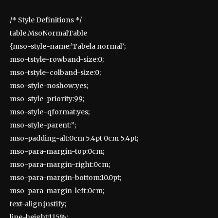
/* Style Definitions */
table.MsoNormalTable
{mso-style-name:’Tabela normal’;
mso-tstyle-rowband-size:0;
mso-tstyle-colband-size:0;
mso-style-noshow:yes;
mso-style-priority:99;
mso-style-qformat:yes;
mso-style-parent:”;
mso-padding-alt:0cm 5.4pt 0cm 5.4pt;
mso-para-margin-top:0cm;
mso-para-margin-right:0cm;
mso-para-margin-bottom:10.0pt;
mso-para-margin-left:0cm;
text-align:justify;
line-height:115%;