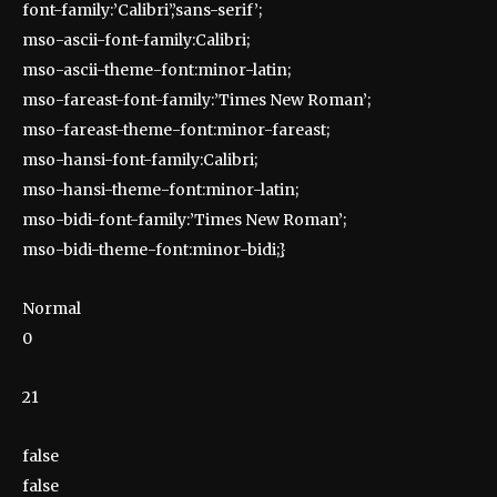
font-family:’Calibri’,’sans-serif’;
mso-ascii-font-family:Calibri;
mso-ascii-theme-font:minor-latin;
mso-fareast-font-family:’Times New Roman’;
mso-fareast-theme-font:minor-fareast;
mso-hansi-font-family:Calibri;
mso-hansi-theme-font:minor-latin;
mso-bidi-font-family:’Times New Roman’;
mso-bidi-theme-font:minor-bidi;}
Normal
0
21
false
false