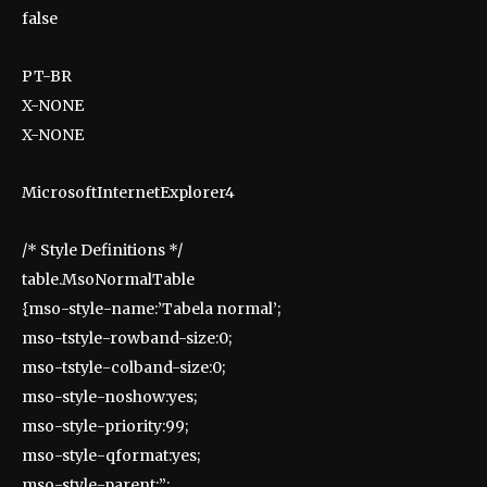
false
PT-BR
X-NONE
X-NONE
MicrosoftInternetExplorer4
/* Style Definitions */
table.MsoNormalTable
{mso-style-name:’Tabela normal’;
mso-tstyle-rowband-size:0;
mso-tstyle-colband-size:0;
mso-style-noshow:yes;
mso-style-priority:99;
mso-style-qformat:yes;
mso-style-parent:”;