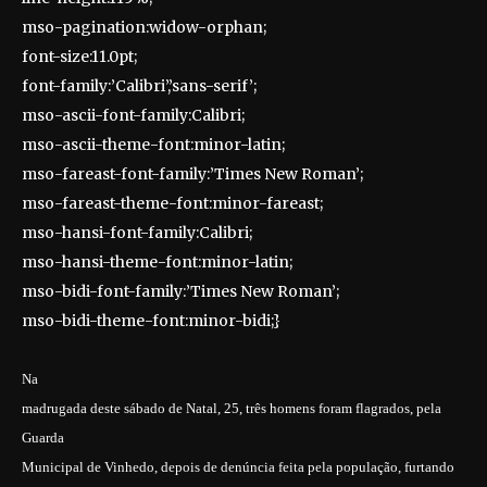
mso-pagination:widow-orphan;
font-size:11.0pt;
font-family:’Calibri’,’sans-serif’;
mso-ascii-font-family:Calibri;
mso-ascii-theme-font:minor-latin;
mso-fareast-font-family:’Times New Roman’;
mso-fareast-theme-font:minor-fareast;
mso-hansi-font-family:Calibri;
mso-hansi-theme-font:minor-latin;
mso-bidi-font-family:’Times New Roman’;
mso-bidi-theme-font:minor-bidi;}
Na
madrugada deste sábado de Natal, 25, três homens foram flagrados, pela
Guarda
Municipal de Vinhedo, depois de denúncia feita pela população, furtando