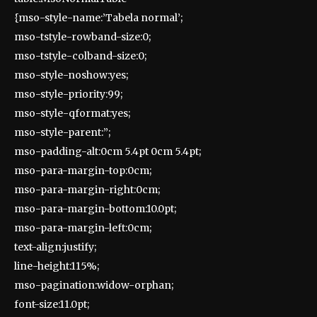
{mso-style-name:’Tabela normal’;
mso-tstyle-rowband-size:0;
mso-tstyle-colband-size:0;
mso-style-noshow:yes;
mso-style-priority:99;
mso-style-qformat:yes;
mso-style-parent:”;
mso-padding-alt:0cm 5.4pt 0cm 5.4pt;
mso-para-margin-top:0cm;
mso-para-margin-right:0cm;
mso-para-margin-bottom:10.0pt;
mso-para-margin-left:0cm;
text-align:justify;
line-height:115%;
mso-pagination:widow-orphan;
font-size:11.0pt;