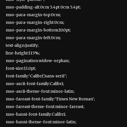
mso-padding-alt:0cm 5.4pt 0cm 5.4pt;
mso-para-margin-top:0cm;
mso-para-margin-right:0cm;
mso-para-margin-bottom:10.0pt;
mso-para-margin-left:0cm;
text-align:justify;
line-height:115%;
mso-pagination:widow-orphan;
font-size:11.0pt;
font-family:’Calibri’,’sans-serif’;
mso-ascii-font-family:Calibri;
mso-ascii-theme-font:minor-latin;
mso-fareast-font-family:’Times New Roman’;
mso-fareast-theme-font:minor-fareast;
mso-hansi-font-family:Calibri;
mso-hansi-theme-font:minor-latin;