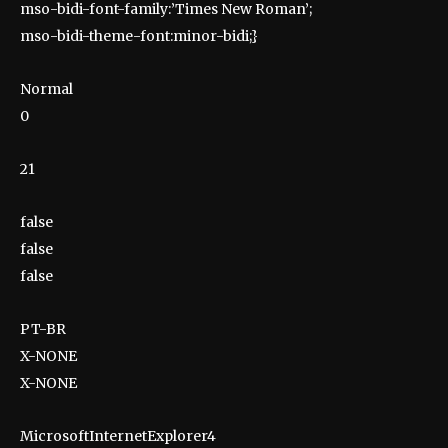
mso-bidi-font-family:’Times New Roman’;
mso-bidi-theme-font:minor-bidi;}
Normal
0
21
false
false
false
PT-BR
X-NONE
X-NONE
MicrosoftInternetExplorer4