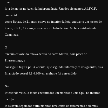
uma
loja de motos na Avenida Independência. Um dos elementos, A.J.F.C.F.,
conhecido
como Batata, de 21 anos, estava no interior da loja, enquanto um menor de
idade, R.S.L., 17 anos, o esperava do lado de fora. Ambos residentes de
Campinas.
O
terceiro envolvido estava dentro do carro Meriva, com placa de
Pirassununga, e
conseguiu fugir a pé. O veículo, que segundo informações dos guardas, está
financiado possuí R$ 4.800 em multas e foi apreendido.
No
interior do veículo foram encontrados um monitor e uma Cpu, no interior
da loja
já estavam separados outro monitor, uma caixa de ferramentas e alarmes