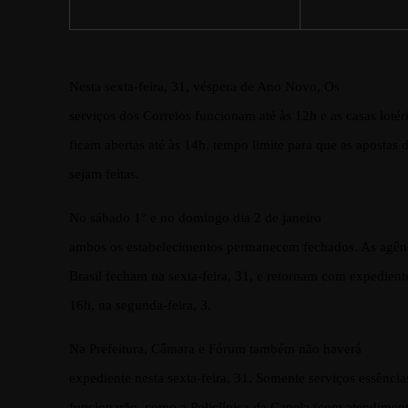
Nesta sexta-feira, 31, véspera de Ano Novo, Os
serviços dos Correios funcionam até às 12h e as casas lotér
ficam abertas até às 14h, tempo limite para que as apostas
sejam feitas.
No sábado 1° e no domingo dia 2 de janeiro
ambos os estabelecimentos permanecem fechados. As agênc
Brasil fecham na sexta-feira, 31, e retornam com expedient
16h, na segunda-feira, 3.
Na Prefeitura, Câmara e Fórum também não haverá
expediente nesta sexta-feira, 31. Somente serviços essênci
funcionarão, como a Policlínica da Capela (com atendiment