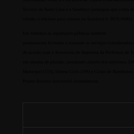
Socorro da Santa Casa e a Sanebavi (autarquia que cuida d
cidade, o telefone para contato na Sanebavi é: 3876-9880).
Em Valinhos as repartições públicas também
permanecem fechadas e somente os serviços considerados e
de acordo com a Assessoria de Imprensa da Prefeitura de V
em sistema de plantão, atendendo através dos telefones: 
Municipal (153), Defesa Civil (199) e Corpo de Bombeiros
Pronto-Socorro funcionará normalmente.