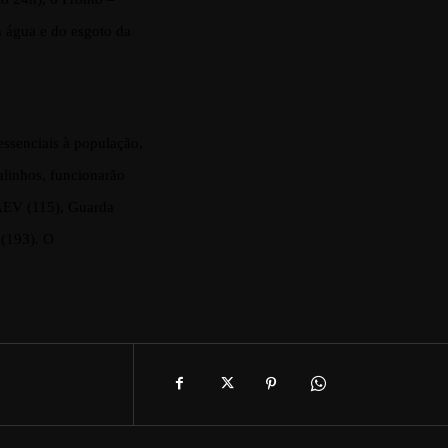
a água e do esgoto da
ssenciais à população,
alinhos, funcionarão
DAEV (115), Guarda
 (193). O