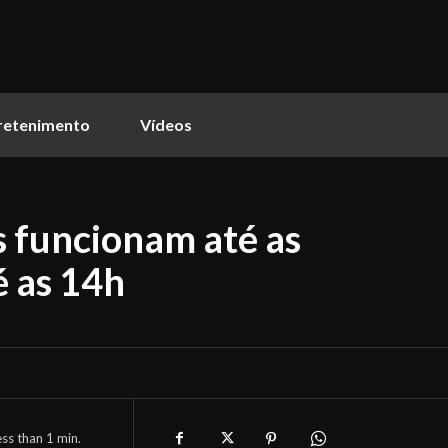
retenimento
Vídeos
s funcionam até as
é as 14h
ess than 1
min.