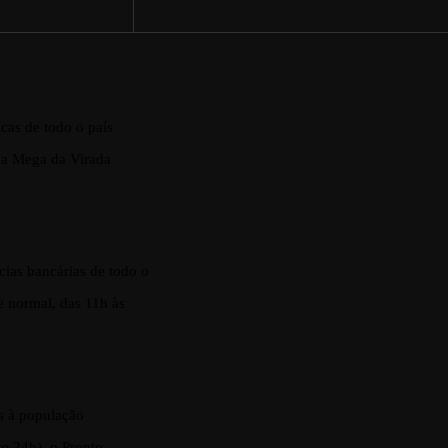
icas de todo o país
 da Mega da Virada
ias bancárias de todo o
e normal, das 11h às
as à população
o 24h), o Pronto –