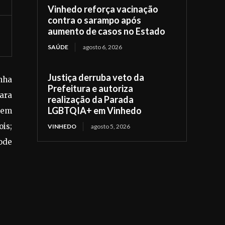
Vinhedo reforça vacinação
contra o sarampo após
aumento de casos no Estado
SAÚDE
agosto 6, 2026
Justiça derruba veto da
anha
Prefeitura e autoriza
ara
realização da Parada
LGBTQIA+ em Vinhedo
a em
is;
VINHEDO
agosto 5, 2026
pode