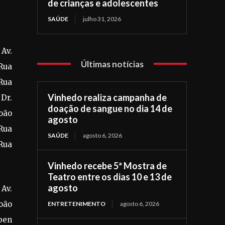
de crianças e adolescentes
SAÚDE
julho 31, 2026
 Av.
Últimas notícias
Rua
Rua
Vinhedo realiza campanha de
 Dr.
doação de sangue no dia 14 de
João
agosto
Rua
SAÚDE
agosto 6, 2026
Rua
Vinhedo recebe 5ª Mostra de
Teatro entre os dias 10 e 13 de
agosto
 Av.
oão
ENTRETENIMENTO
agosto 6, 2026
ben