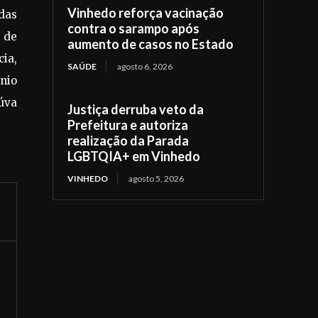
Vinhedo reforça vacinação
das
contra o sarampo após
z de
aumento de casos no Estado
cia,
SAÚDE
agosto 6, 2026
nio
eúva
Justiça derruba veto da
Prefeitura e autoriza
realização da Parada
LGBTQIA+ em Vinhedo
VINHEDO
agosto 5, 2026