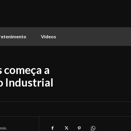
retenimento
Vídeos
s começa a
o Industrial
min.