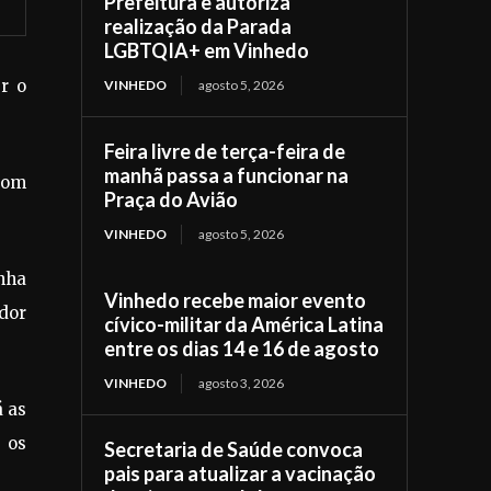
Prefeitura e autoriza
realização da Parada
LGBTQIA+ em Vinhedo
er o
VINHEDO
agosto 5, 2026
Feira livre de terça-feira de
manhã passa a funcionar na
 com
Praça do Avião
VINHEDO
agosto 5, 2026
inha
Vinhedo recebe maior evento
ador
cívico-militar da América Latina
entre os dias 14 e 16 de agosto
VINHEDO
agosto 3, 2026
á as
 os
Secretaria de Saúde convoca
pais para atualizar a vacinação