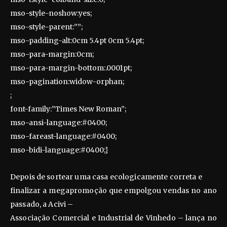
mso-style-noshow:yes;
mso-style-parent:””;
mso-padding-alt:0cm 5.4pt 0cm 5.4pt;
mso-para-margin:0cm;
mso-para-margin-bottom:.0001pt;
mso-pagination:widow-orphan;
;
font-family:”Times New Roman”;
mso-ansi-language:#0400;
mso-fareast-language:#0400;
mso-bidi-language:#0400;}
Depois de sortear uma casa ecologicamente correta e
finalizar a megapromoção que empolgou vendas no ano
passado, a Acivi –
Associação Comercial e Industrial de Vinhedo – lança no