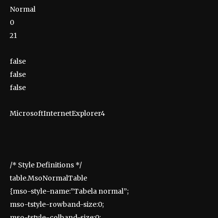
Normal
0
21
false
false
false
MicrosoftInternetExplorer4
/* Style Definitions */
table.MsoNormalTable
{mso-style-name:”Tabela normal”;
mso-tstyle-rowband-size:0;
mso-tstyle-colband-size:0;