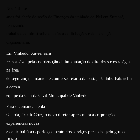
Nos últimos
anos foi chefe da seção de Finanças da unidade da PM em Sumaré,
realizando
trabalhos administrativos na área de licitações e de execução
orçamentária.
Em Vinhedo, Xavier será
responsável pela coordenação de implantação de diretrizes e estratégias
na área
de segurança, juntamente com o secretário da pasta, Toninho Falsarella,
e com a
equipe da Guarda Civil Municipal de Vinhedo.
Para o comandante da
Guarda, Osmir Cruz, o novo diretor apresentará à corporação
experiências novas
e contribuirá ao aperfeiçoamento dos serviços prestados pelo grupo.