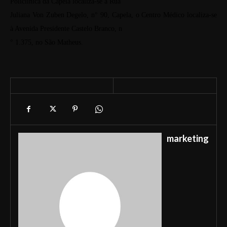
Policlínica da Capela
localiza-se à Rua
Juliana Von Zuben Degelo, n° 90, Capela, o
Centro Médico
localiza-se
à Avenida Presidente Castelo Branco, n
° 1.375, no São Matheus.
marketing