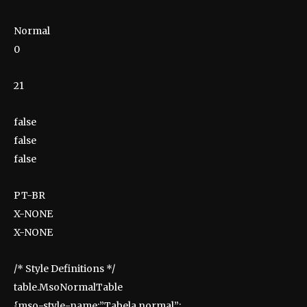
Normal
0
21
false
false
false
PT-BR
X-NONE
X-NONE
/* Style Definitions */
table.MsoNormalTable
{mso-style-name:”Tabela normal”;