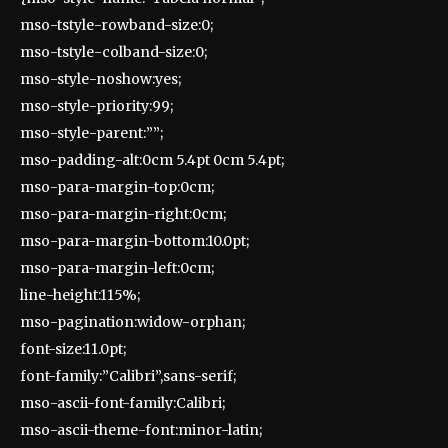
mso-tstyle-rowband-size:0;
mso-tstyle-colband-size:0;
mso-style-noshow:yes;
mso-style-priority:99;
mso-style-parent:””;
mso-padding-alt:0cm 5.4pt 0cm 5.4pt;
mso-para-margin-top:0cm;
mso-para-margin-right:0cm;
mso-para-margin-bottom:10.0pt;
mso-para-margin-left:0cm;
line-height:115%;
mso-pagination:widow-orphan;
font-size:11.0pt;
font-family:”Calibri”,sans-serif;
mso-ascii-font-family:Calibri;
mso-ascii-theme-font:minor-latin;