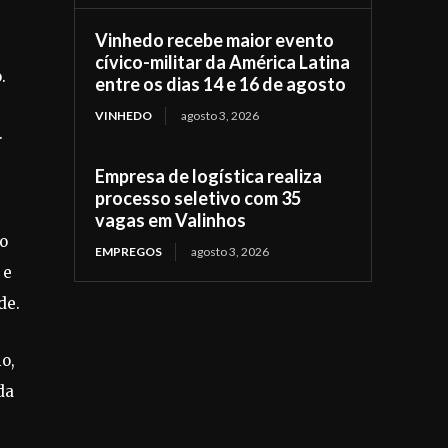
Vinhedo recebe maior evento
cívico-militar da América Latina
.
entre os dias 14 e 16 de agosto
VINHEDO
agosto 3, 2026
.
Empresa de logística realiza
processo seletivo com 35
vagas em Valinhos
ão
EMPREGOS
agosto 3, 2026
 e
de.
o,
da