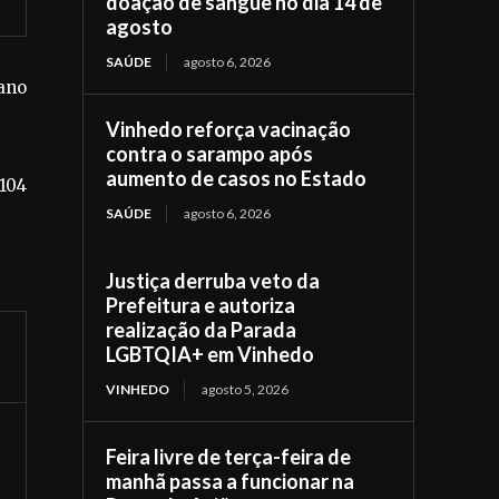
doação de sangue no dia 14 de
agosto
SAÚDE
agosto 6, 2026
ano
Vinhedo reforça vacinação
contra o sarampo após
aumento de casos no Estado
104
SAÚDE
agosto 6, 2026
Justiça derruba veto da
Prefeitura e autoriza
realização da Parada
LGBTQIA+ em Vinhedo
VINHEDO
agosto 5, 2026
Feira livre de terça-feira de
manhã passa a funcionar na