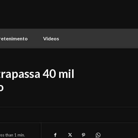
retenimento
Vídeos
trapassa 40 mil
o
ess than 1
min.