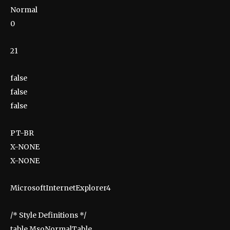
Normal
0
21
false
false
false
PT-BR
X-NONE
X-NONE
MicrosoftInternetExplorer4
/* Style Definitions */
table.MsoNormalTable