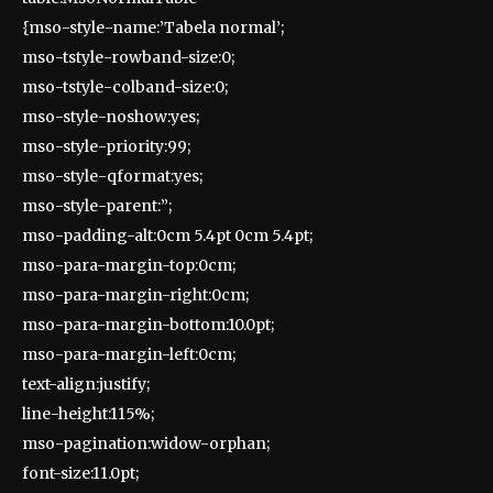
{mso-style-name:’Tabela normal’;
mso-tstyle-rowband-size:0;
mso-tstyle-colband-size:0;
mso-style-noshow:yes;
mso-style-priority:99;
mso-style-qformat:yes;
mso-style-parent:”;
mso-padding-alt:0cm 5.4pt 0cm 5.4pt;
mso-para-margin-top:0cm;
mso-para-margin-right:0cm;
mso-para-margin-bottom:10.0pt;
mso-para-margin-left:0cm;
text-align:justify;
line-height:115%;
mso-pagination:widow-orphan;
font-size:11.0pt;