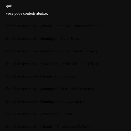
que
você pode conferir abaixo.
Dia 05 de fevereiro – (sábado – abertura) – Marcos e Belutti
Dia 06 de fevereiro – (domingo) – Victor & Leo
Dia 10 de fevereiro – (quinta-feira) – PG e Banda (Gospel)
Dia 11 de fevereiro – (sexta-feira) – Milionário e José Rico
Dia 12 de fevereiro – (sábado) – Jorge Aragão
Dia 13 de fevereiro – (domingo) – Desfile de Cavaleiros
Dia 13 de fevereiro – (domingo) – Inimigos da HP
Dia 18 de fevereiro – (sexta-feira) – Edson
Dia 19 de fevereiro – (sábado) – Chitãozinho & Xororó