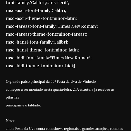
font-family:’Calibri’,’sans-serif’;
mso-ascii-font-family:Calibri;
mso-ascii-theme-font:minor-latin;
mso-fareast-font-family:’Times New Roman’;
mso-fareast-theme-font:minor-fareast;
mso-hansi-font-family:Calibri;
mso-hansi-theme-font:minor-latin;
mso-bidi-font-family:’Times New Roman’;
mso-bidi-theme-font:minor-bidi;}
O grande palco principal da 50ª Festa da Uva de Vinhedo
começou a ser montado nesta quarta-feira, 2. A estrutura já recebeu as
pilastras
principais e o tablado.
Neste
ano a Festa da Uva conta com shows regionais e grandes atrações, como as