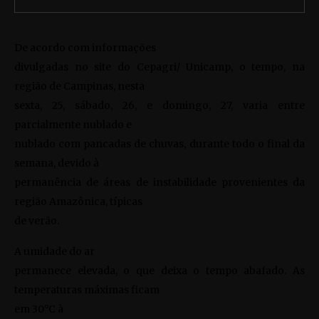
De acordo com informações
divulgadas no site do Cepagri/ Unicamp, o tempo, na
região de Campinas, nesta
sexta, 25, sábado, 26, e domingo, 27, varia entre
parcialmente nublado e
nublado com pancadas de chuvas, durante todo o final da
semana, devido à
permanência de áreas de instabilidade provenientes da
região Amazônica, típicas
de verão.
A umidade do ar
permanece elevada, o que deixa o tempo abafado. As
temperaturas máximas ficam
em 30°C à